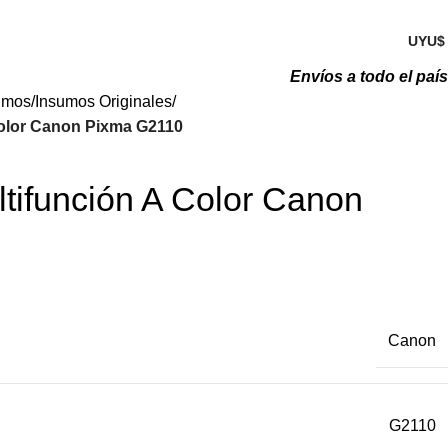
Acceso / Registro
UYU
Envíos a todo el país
umos
Insumos Originales
Color Canon Pixma G2110
tifunción A Color Canon
Canon
G2110