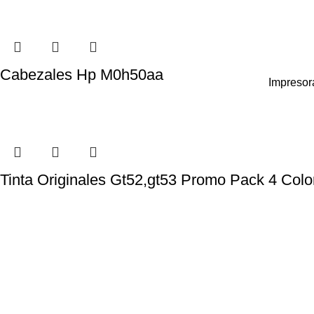
Cabezales Hp M0h50aa
Impresor
Tinta Originales Gt52,gt53 Promo Pack 4 Colo
24/7 Soporte.
Pago Online.