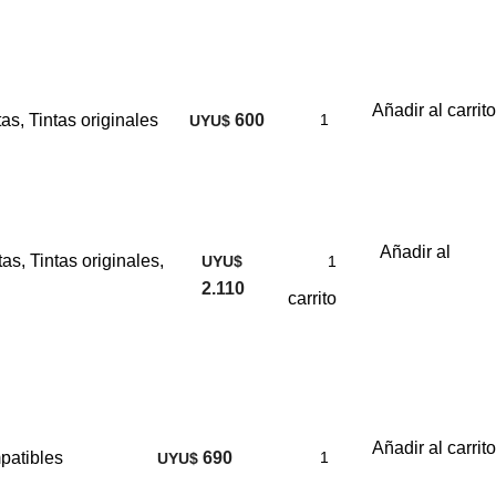
Añadir al carrito
tas
,
Tintas originales
600
UYU$
Añadir al
tas
,
Tintas originales
,
UYU$
2.110
carrito
Añadir al carrito
patibles
690
UYU$