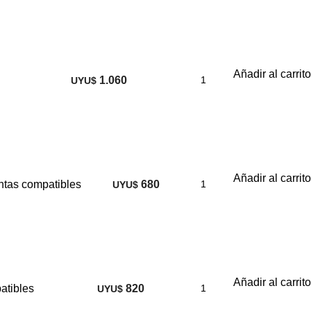
Añadir al carrito
1.060
UYU$
Añadir al carrito
ntas compatibles
680
UYU$
Añadir al carrito
atibles
820
UYU$