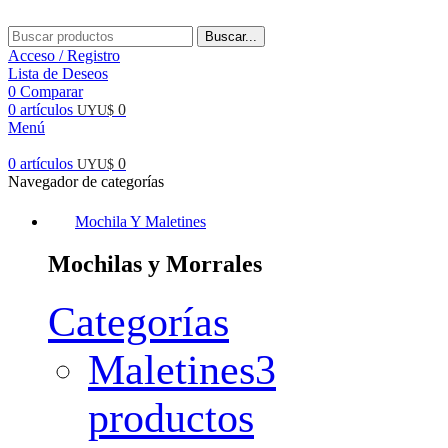
Buscar...
Acceso / Registro
Lista de Deseos
0
Comparar
0
artículos
0
UYU$
Menú
0
artículos
0
UYU$
Navegador de categorías
Mochila Y Maletines
Mochilas y Morrales
Categorías
Maletines
3
productos