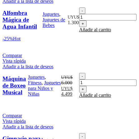
Añadir a la lista de deseos
Alfombra
Alfombra
Juguetes
,
Mágica
UYU$
Mágica de
Juguetes de
de
1.300
Bebes
Agua Infantil
Agua
Añadir al carrito
Infantil
cantidad
-25%
Hot
Comparar
Vista rápida
Añadir a la lista de deseos
Máquina
Juguetes
,
UYU$
Máquina
de
Fitness
,
Juguetes
6.000
de Boxeo
Boxeo
El
El
para Niños y
UYU$
Musical
Musical
precio
precio
Niñas
4.499
Añadir al carrito
cantidad
original
actual
era:
es:
UYU$
UYU$
Comparar
6.000.
4.499.
Vista rápida
Añadir a la lista de deseos
Gimnasio
Gimnasio para