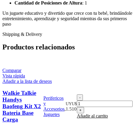
Cantidad de Posiciones de Altura
: 1
Un juguete educativo y divertido que crece con tu bebé, brindándole
entretenimiento, aprendizaje y seguridad mientras da sus primeros
paso
Shipping & Delivery
Productos relacionados
Comparar
Vista rápida
Añadir a la lista de deseos
Walkie Talkie
Walkie
Perifericos
Handys
Talkie
y
UYU$
Baofeng Kit X2
Handys
Accesorios
,
1.510
Bateria Base
Baofeng
Juguetes
Añadir al carrito
Kit
Carga
X2
Bateria
Base