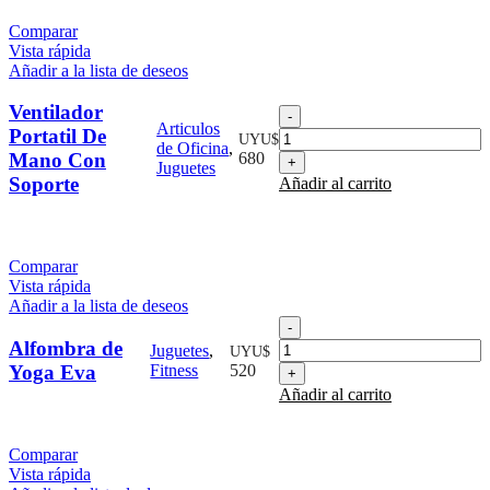
Comparar
Vista rápida
Añadir a la lista de deseos
Ventilador
Ventilador
Articulos
Portatil
Portatil De
UYU$
de Oficina
,
De
Mano Con
680
Juguetes
Mano
Soporte
Añadir al carrito
Con
Soporte
cantidad
Comparar
Vista rápida
Añadir a la lista de deseos
Alfombra
de
Alfombra de
Juguetes
,
UYU$
Yoga
Yoga Eva
Fitness
520
Eva
Añadir al carrito
cantidad
Comparar
Vista rápida