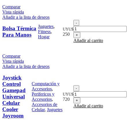
Carga
Comparar
cantidad
Vista rápida
Añadir a la lista de deseos
Bolsa
Juguetes
,
Térmica
Bolsa Térmica
UYU$
Fitness
,
Para
Para Manos
250
Hogar
Manos
Añadir al carrito
cantidad
Comparar
Vista rápida
Añadir a la lista de deseos
Joystick
Control
Computación y
Joystick
Accesorios
,
Gamepad
Control
Perifericos y
UYU$
Universal
Gamepad
Accesorios
,
720
Celular
Universal
Accesorios de
Añadir al carrito
Celular
Cooler
Celular
,
Juguetes
Cooler
Joyroom
Joyroom
cantidad