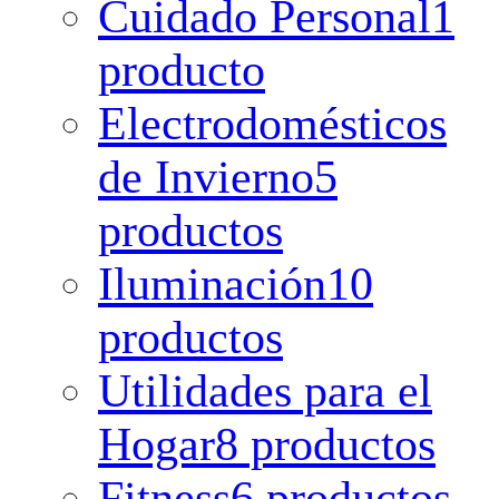
Cuidado Personal
1
producto
Electrodomésticos
de Invierno
5
productos
Iluminación
10
productos
Utilidades para el
Hogar
8 productos
Fitness
6 productos