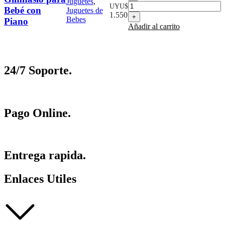
Juguetes
,
para
UYU$
Bebé con
Juguetes de
Bebé
1.550
Bebes
Piano
con
Añadir al carrito
Piano
cantidad
24/7 Soporte.
Pago Online.
Entrega rapida.
Enlaces Utiles