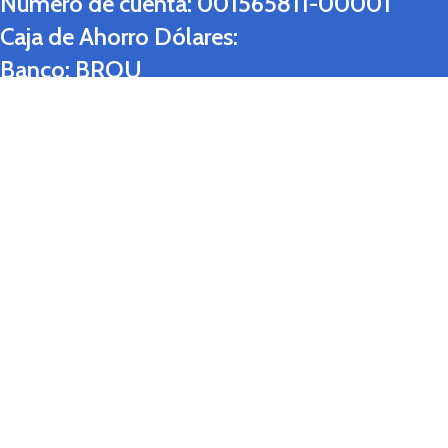
Número de cuenta:
001565811-00001
Caja de Ahorro Dólares:
Banco:
BROU
Número de cuenta:
001565811-00002
Suc. 07 Dólares:
Banco:
SANTANDER
Número de cuenta:
5100220166
Suc. 07 Pesos:
Banco:
SANTANDER
Número de cuenta:
00249017