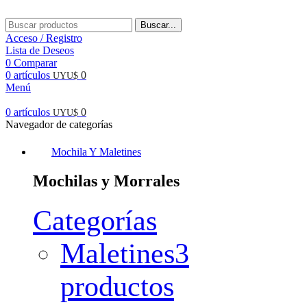
Buscar...
Acceso / Registro
Lista de Deseos
0
Comparar
0
artículos
0
UYU$
Menú
0
artículos
0
UYU$
Navegador de categorías
Mochila Y Maletines
Mochilas y Morrales
Categorías
Maletines
3
productos