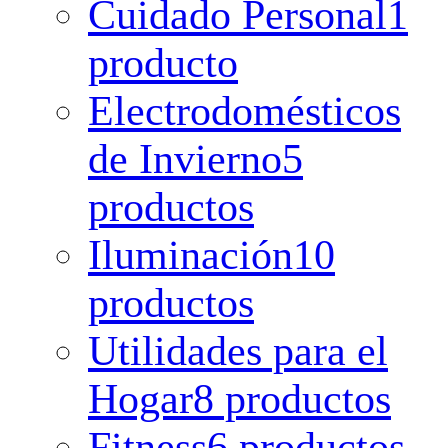
Cuidado Personal
1
producto
Electrodomésticos
de Invierno
5
productos
Iluminación
10
productos
Utilidades para el
Hogar
8 productos
Fitness
6 productos