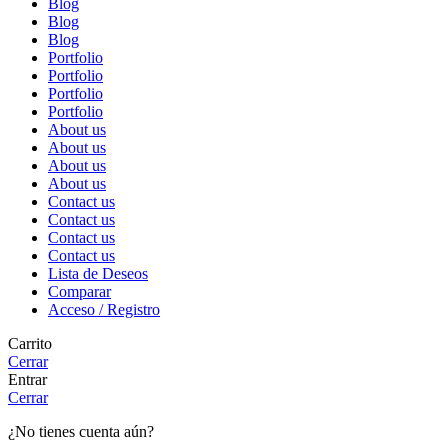
Blog
Blog
Blog
Portfolio
Portfolio
Portfolio
Portfolio
About us
About us
About us
About us
Contact us
Contact us
Contact us
Contact us
Lista de Deseos
Comparar
Acceso / Registro
Carrito
Cerrar
Entrar
Cerrar
¿No tienes cuenta aún?