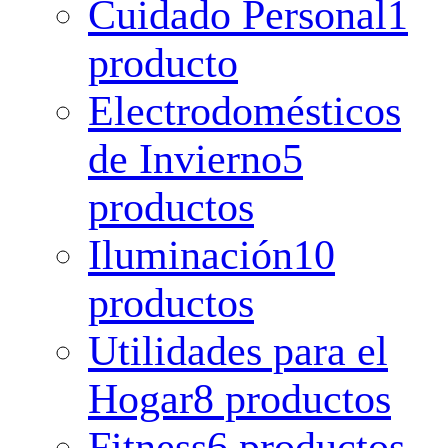
Cuidado Personal
1
producto
Electrodomésticos
de Invierno
5
productos
Iluminación
10
productos
Utilidades para el
Hogar
8 productos
Fitness
6 productos