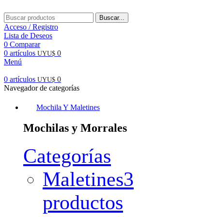
Buscar...
Acceso / Registro
Lista de Deseos
0
Comparar
0
artículos
0
UYU$
Menú
0
artículos
0
UYU$
Navegador de categorías
Mochila Y Maletines
Mochilas y Morrales
Categorías
Maletines
3
productos