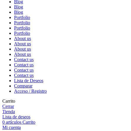
Blog
Blog
Blog
Portfolio
Portfolio
Portfolio
Portfolio
About us
About us
About us
About us
Contact us
Contact us
Contact us
Contact us
Lista de Deseos
Comparar
Acceso / Registro
Carrito
Cerrar
Tienda
Lista de deseos
0
artículos
Carrito
Mi cuenta