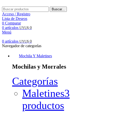
Buscar...
Acceso / Registro
Lista de Deseos
0
Comparar
0
artículos
0
UYU$
Menú
0
artículos
0
UYU$
Navegador de categorías
Mochila Y Maletines
Mochilas y Morrales
Categorías
Maletines
3
productos