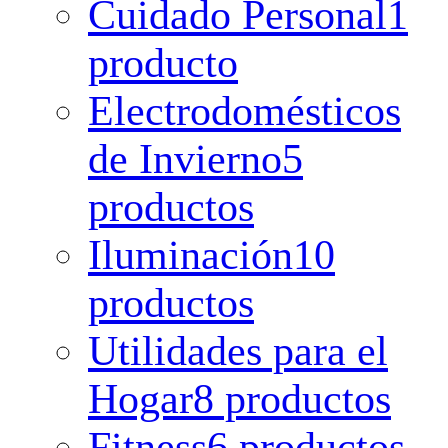
Cuidado Personal
1
producto
Electrodomésticos
de Invierno
5
productos
Iluminación
10
productos
Utilidades para el
Hogar
8 productos
Fitness
6 productos