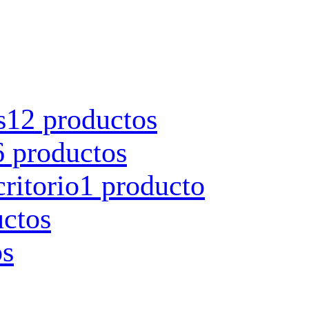
s
12 productos
6 productos
ritorio
1 producto
uctos
os