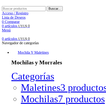
Buscar...
Acceso / Registro
Lista de Deseos
0
Comparar
0
artículos
0
UYU$
Menú
0
artículos
0
UYU$
Navegador de categorías
Mochila Y Maletines
Mochilas y Morrales
Categorías
Maletines
3 producto
Mochilas
7 productos