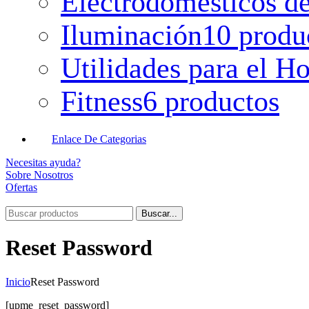
Electrodomésticos de
Iluminación
10 produ
Utilidades para el H
Fitness
6 productos
Enlace De Categorias
Necesitas ayuda?
Sobre Nosotros
Ofertas
Buscar...
Reset Password
Inicio
Reset Password
[upme_reset_password]