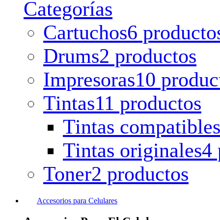
Categorías
Cartuchos
6 producto
Drums
2 productos
Impresoras
10 produc
Tintas
11 productos
Tintas compatible
Tintas originales
4 
Toner
2 productos
Accesorios para Celulares