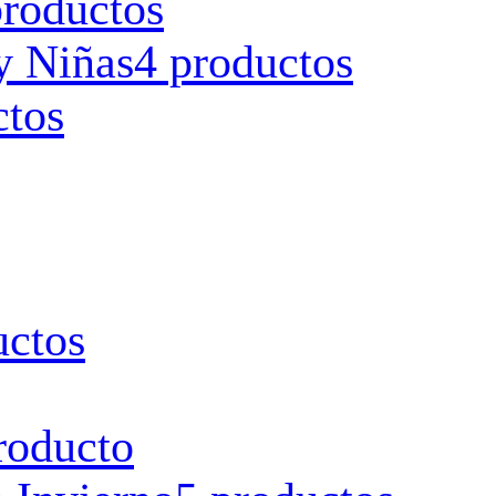
productos
y Niñas
4 productos
ctos
uctos
roducto