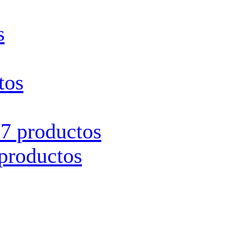
s
tos
s
7 productos
productos