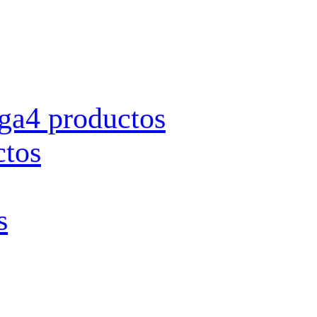
rga
4 productos
ctos
s