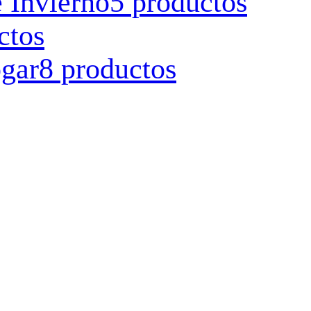
 Invierno
5 productos
ctos
ogar
8 productos