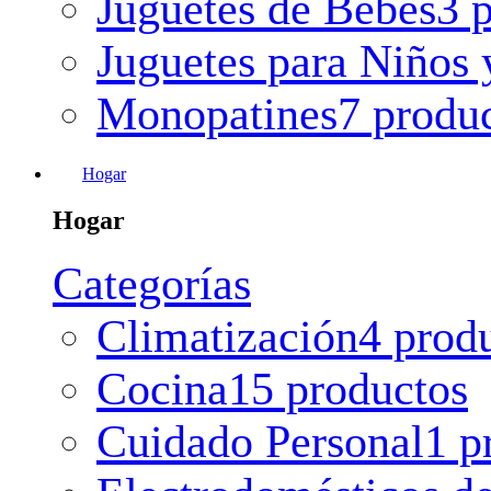
Juguetes de Bebes
3 
Juguetes para Niños 
Monopatines
7 produ
Hogar
Hogar
Categorías
Climatización
4 prod
Cocina
15 productos
Cuidado Personal
1 p