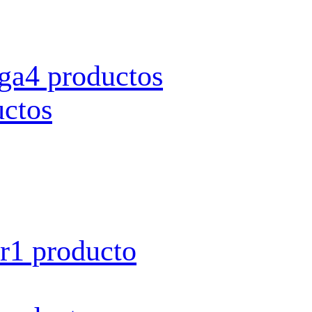
rga
4 productos
uctos
r
1 producto