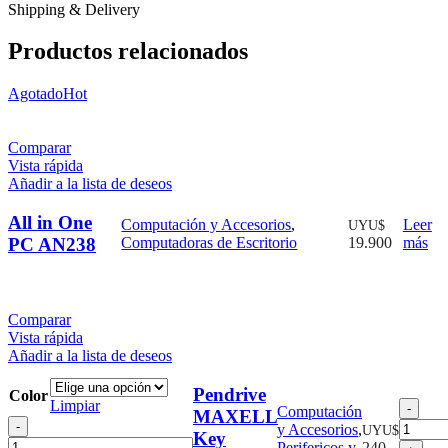
Shipping & Delivery
Productos relacionados
Agotado
Hot
Comparar
Vista rápida
Añadir a la lista de deseos
All in One
Computación y Accesorios
,
Leer
UYU$
PC AN238
Computadoras de Escritorio
19.900
más
Comparar
Vista rápida
Añadir a la lista de deseos
Pendrive
Color
Limpiar
Pend
Computación
MAXELL
Pendrive
MA
y Accesorios
,
UYU$
Key
MAXELL
Key
Perifericos y
240