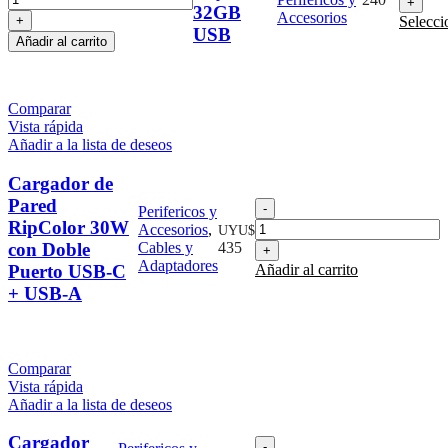
32GB
Key
32G
Accesorios
Selecci
32GB
US
USB
Añadir al carrito
USB
cant
cantidad
Comparar
Vista rápida
Añadir a la lista de deseos
Cargador de
Pared
Cargador
Perifericos y
de
RipColor 30W
Accesorios
,
UYU$
Pared
con Doble
Cables y
435
RipColor
Adaptadores
Puerto USB-C
Añadir al carrito
30W
+ USB-A
con
Doble
Puerto
USB-
C
Comparar
+
Vista rápida
USB-
Añadir a la lista de deseos
A
cantidad
Cargador
Cargador