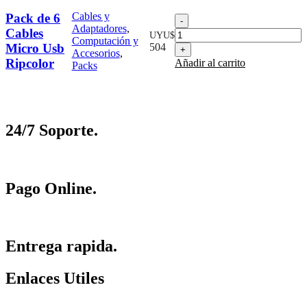
Cables y
Pack de 6
Pack
Adaptadores
,
de
Cables
UYU$
Computación y
6
Micro Usb
504
Accesorios
,
Cables
Ripcolor
Añadir al carrito
Packs
Micro
Usb
Ripcolor
cantidad
24/7 Soporte.
Pago Online.
Entrega rapida.
Enlaces Utiles