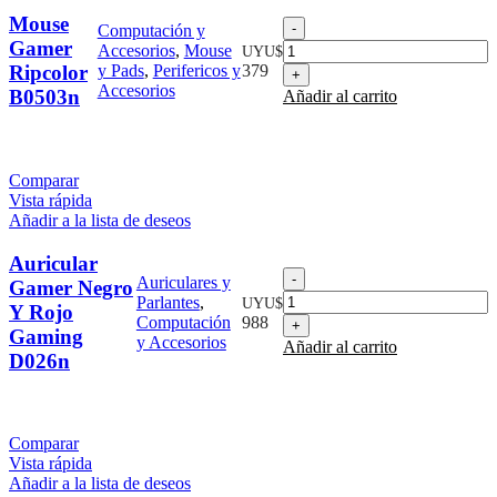
Mouse
Mouse
Computación y
Gamer
Gamer
Accesorios
,
Mouse
UYU$
Ripcolor
Ripcolor
y Pads
,
Perifericos y
379
B0503n
Accesorios
B0503n
Añadir al carrito
cantidad
Comparar
Vista rápida
Añadir a la lista de deseos
Auricular
Auricular
Auriculares y
Gamer Negro
Gamer
Parlantes
,
UYU$
Y Rojo
Negro
Computación
988
Gaming
Y
y Accesorios
Añadir al carrito
Rojo
D026n
Gaming
D026n
cantidad
Comparar
Vista rápida
Añadir a la lista de deseos