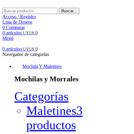
Buscar...
Acceso / Registro
Lista de Deseos
0
Comparar
0
artículos
0
UYU$
Menú
0
artículos
0
UYU$
Navegador de categorías
Mochila Y Maletines
Mochilas y Morrales
Categorías
Maletines
3
productos