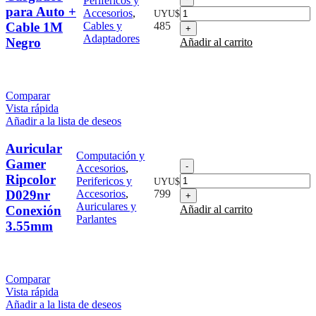
Perifericos y
para
para Auto +
Accesorios
,
UYU$
Auto
Cable 1M
Cables y
485
+
Adaptadores
Negro
Añadir al carrito
Cable
1M
Negro
cantidad
Comparar
Vista rápida
Añadir a la lista de deseos
Auricular
Computación y
Gamer
Auricular
Accesorios
,
Gamer
Ripcolor
Perifericos y
UYU$
Ripcolor
D029nr
Accesorios
,
799
D029nr
Auriculares y
Conexión
Añadir al carrito
Conexión
Parlantes
3.55mm
3.55mm
cantidad
Comparar
Vista rápida
Añadir a la lista de deseos