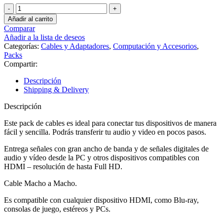
Pack
de
Añadir al carrito
6
Comparar
Cables
Añadir a la lista de deseos
HDMI
Categorías:
Cables y Adaptadores
,
Computación y Accesorios
,
RipColor
Packs
de
Compartir:
3
Metros
Descripción
cantidad
Shipping & Delivery
Descripción
Este pack de cables es ideal para conectar tus dispositivos de manera
fácil y sencilla. Podrás transferir tu audio y video en pocos pasos.
Entrega señales con gran ancho de banda y de señales digitales de
audio y vídeo desde la PC y otros dispositivos compatibles con
HDMI – resolución de hasta Full HD.
Cable Macho a Macho.
Es compatible con cualquier dispositivo HDMI, como Blu-ray,
consolas de juego, estéreos y PCs.