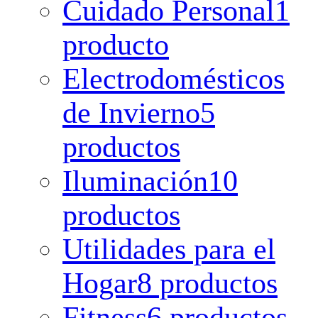
Cuidado Personal
1
producto
Electrodomésticos
de Invierno
5
productos
Iluminación
10
productos
Utilidades para el
Hogar
8 productos
Fitness
6 productos