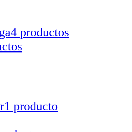
rga
4 productos
uctos
r
1 producto