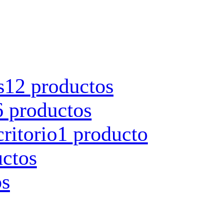
s
12 productos
6 productos
ritorio
1 producto
uctos
os