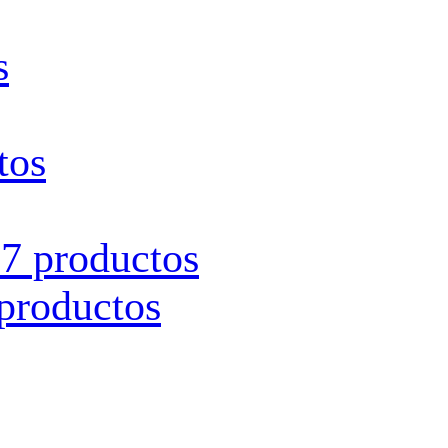
s
tos
s
7 productos
productos