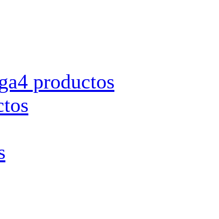
rga
4 productos
ctos
s