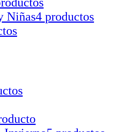
productos
y Niñas
4 productos
ctos
uctos
roducto