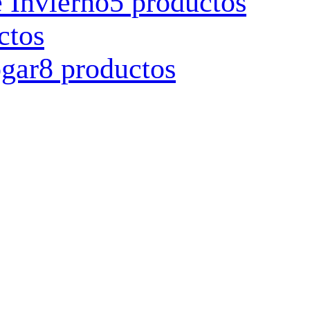
 Invierno
5 productos
ctos
ogar
8 productos