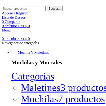
Buscar...
Acceso / Registro
Lista de Deseos
0
Comparar
0
artículos
0
UYU$
Menú
0
artículos
0
UYU$
Navegador de categorías
Mochila Y Maletines
Mochilas y Morrales
Categorías
Maletines
3 producto
Mochilas
7 productos