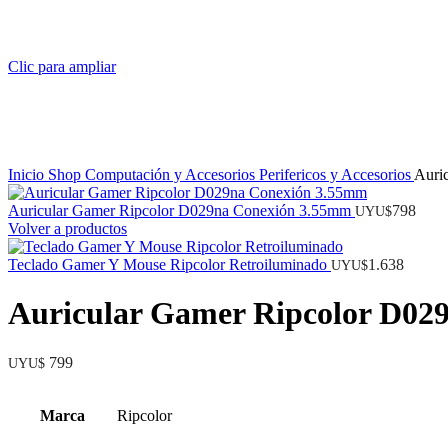
Clic para ampliar
Inicio
Shop
Computación y Accesorios
Perifericos y Accesorios
Auri
Auricular Gamer Ripcolor D029na Conexión 3.55mm
798
UYU$
Volver a productos
Teclado Gamer Y Mouse Ripcolor Retroiluminado
1.638
UYU$
Auricular Gamer Ripcolor D02
799
UYU$
Marca
Ripcolor