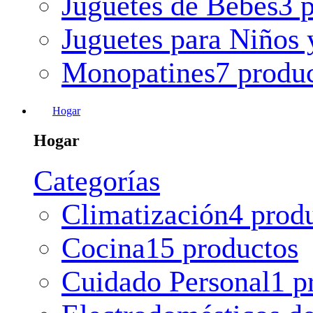
Juguetes de Bebes
3 
Juguetes para Niños 
Monopatines
7 produ
Hogar
Hogar
Categorías
Climatización
4 prod
Cocina
15 productos
Cuidado Personal
1 p