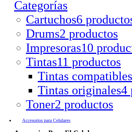
Categorías
Cartuchos
6 producto
Drums
2 productos
Impresoras
10 produc
Tintas
11 productos
Tintas compatible
Tintas originales
4 
Toner
2 productos
Accesorios para Celulares