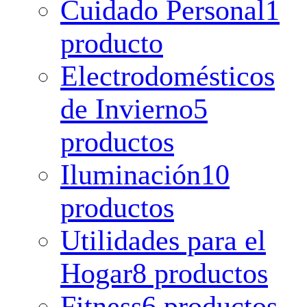
Cuidado Personal
1
producto
Electrodomésticos
de Invierno
5
productos
Iluminación
10
productos
Utilidades para el
Hogar
8 productos
Fitness
6 productos