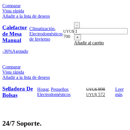
12.350.
10.126.
Comparar
Vista rápida
Añadir a la lista de deseos
Calefactor
Calefactor
Climatización
,
de
UYU$
de Mesa
Electrodomésticos
Mesa
700
de Invierno
Manual
Manual
Añadir al carrito
cantidad
-36%
Agotado
Comparar
Vista rápida
Añadir a la lista de deseos
Selladora De
El
Hogar
,
Pequeños
898
Leer
UYU$
precio
El
Bolsas
Electrodomésticos
572
más
UYU$
original
precio
era:
actual
UYU$
es:
898.
UYU$
572.
24/7 Soporte.