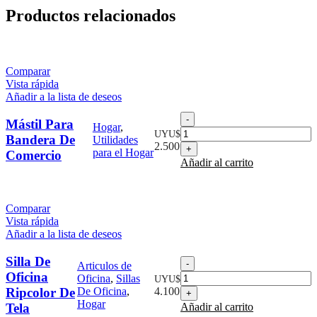
Productos relacionados
Comparar
Vista rápida
Añadir a la lista de deseos
Mástil
Mástil Para
Hogar
,
Para
UYU$
Bandera De
Utilidades
Bandera
2.500
para el Hogar
Comercio
De
Añadir al carrito
Comercio
cantidad
Comparar
Vista rápida
Añadir a la lista de deseos
Silla De
Silla
Articulos de
De
Oficina
Oficina
,
Sillas
UYU$
Oficina
Ripcolor De
De Oficina
,
4.100
Ripcolor
Hogar
Tela
Añadir al carrito
De