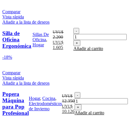
Comparar
Vista rápida
Añadir a la lista de deseos
Silla
UYU$
Silla de
Sillas De
de
2.200
Oficina
Oficina
,
Oficina
El
El
UYU$
Hogar
Ergonómica
Ergonómica
precio
precio
1.605
Añadir al carrito
cantidad
original
actual
-18%
era:
es:
UYU$
UYU$
2.200.
1.605.
Comparar
Vista rápida
Añadir a la lista de deseos
Popera
Popera
UYU$
Hogar
,
Cocina
,
Máquina
Máquina
12.350
Electrodomésticos
para
El
El
para Pop
UYU$
de Invierno
Pop
precio
precio
10.126
Profesional
Añadir al carrito
Profesional
original
actual
cantidad
era:
es:
UYU$
UYU$