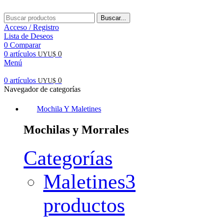
Buscar...
Acceso / Registro
Lista de Deseos
0
Comparar
0
artículos
0
UYU$
Menú
0
artículos
0
UYU$
Navegador de categorías
Mochila Y Maletines
Mochilas y Morrales
Categorías
Maletines
3
productos