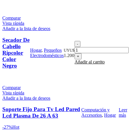
Tela
cantidad
Comparar
Vista rápida
Añadir a la lista de deseos
Secador De
Secador
Cabello
De
Hogar
,
Pequeños
UYU$
Ripcolor
Cabello
Electrodomésticos
1.200
Color
Ripcolor
Añadir al carrito
Color
Negro
Negro
cantidad
Comparar
Vista rápida
Añadir a la lista de deseos
Soporte Fijo Para Tv Led Pared
Computación y
Leer
Lcd Plasma De 26 A 63
Accesorios
,
Hogar
más
-27%
Hot