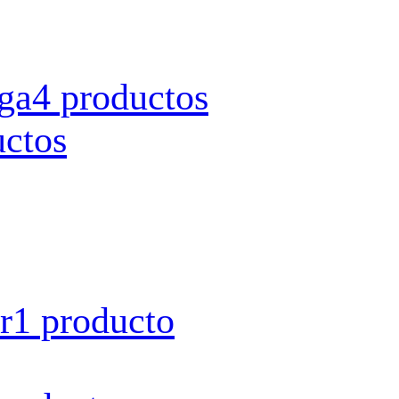
rga
4 productos
uctos
r
1 producto