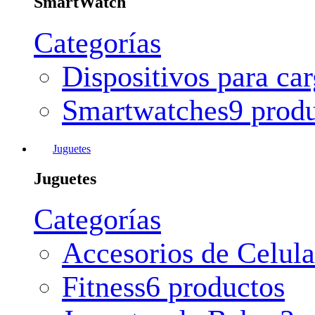
SmartWatch
Categorías
Dispositivos para ca
Smartwatches
9 prod
Juguetes
Juguetes
Categorías
Accesorios de Celula
Fitness
6 productos