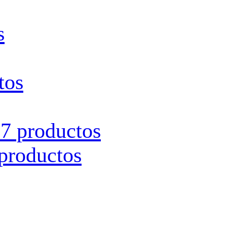
s
tos
s
7 productos
productos