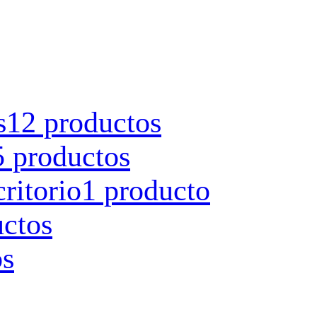
s
12 productos
5 productos
ritorio
1 producto
uctos
os