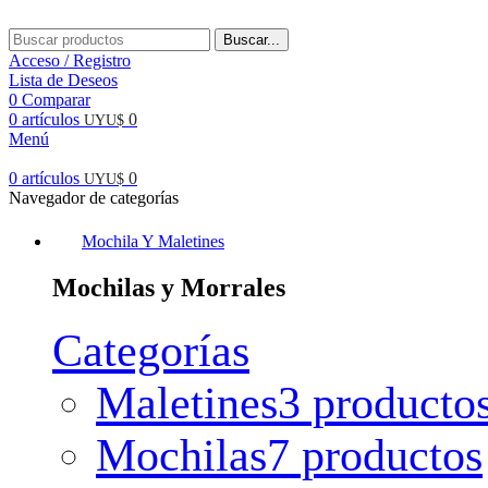
Buscar...
Acceso / Registro
Lista de Deseos
0
Comparar
0
artículos
0
UYU$
Menú
0
artículos
0
UYU$
Navegador de categorías
Mochila Y Maletines
Mochilas y Morrales
Categorías
Maletines
3 producto
Mochilas
7 productos