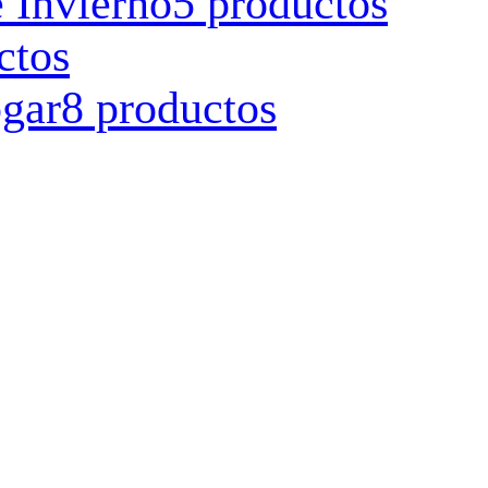
 Invierno
5 productos
ctos
ogar
8 productos