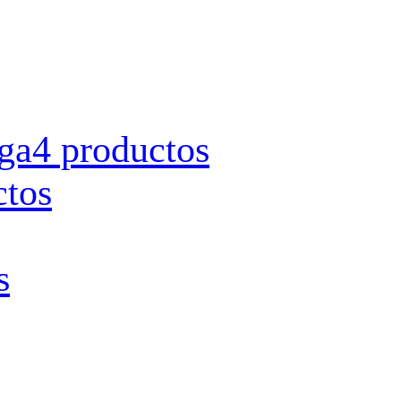
rga
4 productos
ctos
s