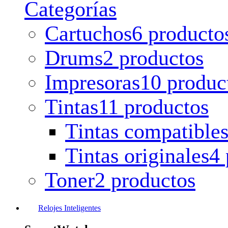
Categorías
Cartuchos
6 producto
Drums
2 productos
Impresoras
10 produc
Tintas
11 productos
Tintas compatible
Tintas originales
4 
Toner
2 productos
Relojes Inteligentes