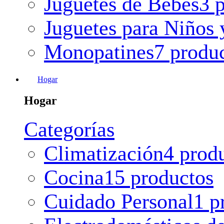
Juguetes de Bebes
3 
Juguetes para Niños 
Monopatines
7 produ
Hogar
Hogar
Categorías
Climatización
4 prod
Cocina
15 productos
Cuidado Personal
1 p