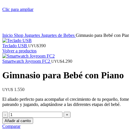
Clic para ampliar
Inicio
Shop
Juguetes
Juguetes de Bebes
Gimnasio para Bebé con Pia
Teclado USB
390
UYU$
Volver a productos
Smartwatch Joyroom FC2
4.290
UYU$
Gimnasio para Bebé con Piano
1.550
UYU$
El aliado perfecto para acompañar el crecimiento de tu pequeño, fomen
pateando y jugando, adaptándose a las diferentes etapas del bebé.
Gimnasio
para
Añadir al carrito
Bebé
Comparar