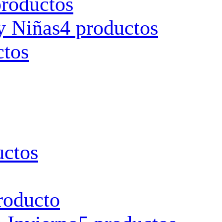
productos
y Niñas
4 productos
ctos
uctos
roducto