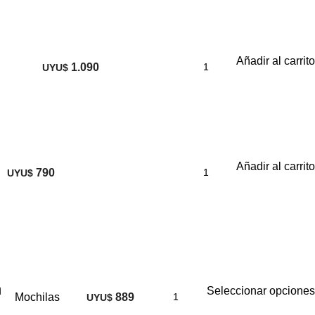
Añadir al carrito
1.090
UYU$
Añadir al carrito
790
UYU$
n
Seleccionar opciones
Mochilas
889
UYU$