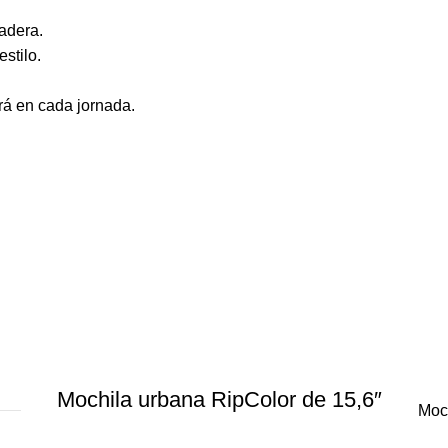
adera.
stilo.
rá en cada jornada.
Mochila urbana RipColor de 15,6″
Moc