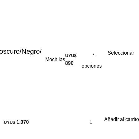
 oscuro/Negro/
Seleccionar
UYU$
Mochilas
890
opciones
Añadir al carrito
1.070
UYU$