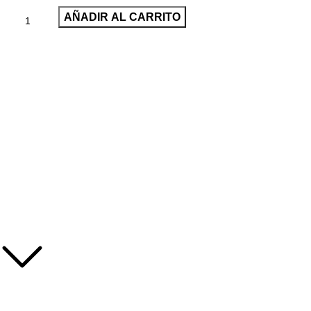
AÑADIR AL CARRITO
24/7 Soporte.
Pago Online.
Entrega rapida.
Enlaces Utiles
Politica de Privacidad