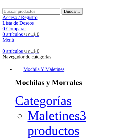
Buscar...
Acceso / Registro
Lista de Deseos
0
Comparar
0
artículos
0
UYU$
Menú
0
artículos
0
UYU$
Navegador de categorías
Mochila Y Maletines
Mochilas y Morrales
Categorías
Maletines
3
productos