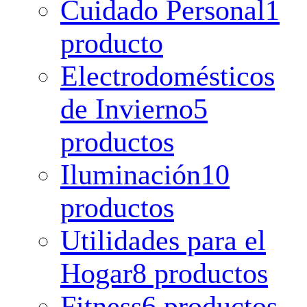
Cuidado Personal
1
producto
Electrodomésticos
de Invierno
5
productos
Iluminación
10
productos
Utilidades para el
Hogar
8 productos
Fitness
6 productos