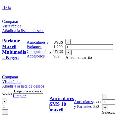
-18%
Comparar
Vista rápida
Añadir a la lista de deseos
Parlante
Parlante
Auriculares y
UYU$
Maxell
Maxell
Parlantes
,
1.200
Multimedia
El
El
Multimedia
Computación y
UYU$
-
precio
precio
Accesorios
989
– Negro
Añadir al carrito
Negro
original
actual
cantidad
era:
es:
UYU$
UYU$
1.200.
989.
Comparar
Vista rápida
Añadir a la lista de deseos
Color
Limpiar
Auri
Auriculares
Auriculares
SM
Auriculares
UYU$
SMS 10
SMS
10
y Parlantes
650
maxell
10
maxe
Selecci
maxell
cant