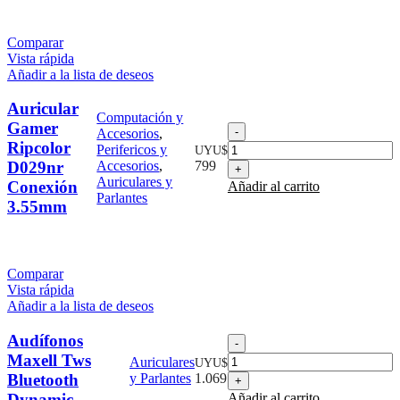
Comparar
Vista rápida
Añadir a la lista de deseos
Auricular
Computación y
Gamer
Auricular
Accesorios
,
Gamer
Ripcolor
Perifericos y
UYU$
Ripcolor
D029nr
Accesorios
,
799
D029nr
Auriculares y
Conexión
Añadir al carrito
Conexión
Parlantes
3.55mm
3.55mm
cantidad
Comparar
Vista rápida
Añadir a la lista de deseos
Audífonos
Audífonos
Maxell
Maxell Tws
Auriculares
UYU$
Tws
Bluetooth
y Parlantes
1.069
Bluetooth
Dynamic
Añadir al carrito