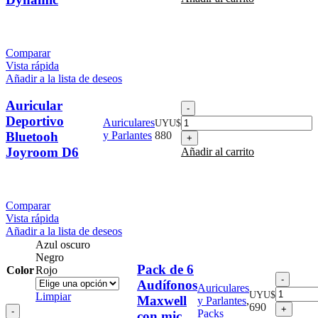
Dynamic
cantidad
Comparar
Vista rápida
Añadir a la lista de deseos
Auricular
Auricular
Deportivo
Deportivo
Auriculares
UYU$
Bluetooh
Bluetooh
y Parlantes
880
Joyroom
Joyroom D6
Añadir al carrito
D6
cantidad
Comparar
Vista rápida
Añadir a la lista de deseos
Azul oscuro
Negro
Pack de 6
Color
Rojo
Pack
Audífonos
Auriculares
de
UYU$
Limpiar
Maxwell
y Parlantes
,
6
690
Pack
Packs
con mic
Audíf