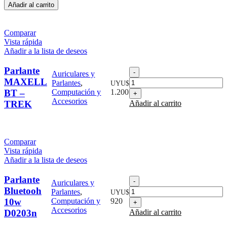
Añadir al carrito
cantidad
Comparar
Vista rápida
Añadir a la lista de deseos
Parlante
Parlante
Auriculares y
MAXELL
MAXELL
Parlantes
,
UYU$
BT
BT –
Computación y
1.200
-
Accesorios
TREK
Añadir al carrito
TREK
cantidad
Comparar
Vista rápida
Añadir a la lista de deseos
Parlante
Parlante
Auriculares y
Bluetooh
Bluetooh
Parlantes
,
UYU$
10w
10w
Computación y
920
D0203n
Accesorios
D0203n
Añadir al carrito
cantidad