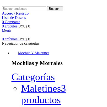
Buscar...
Acceso / Registro
Lista de Deseos
0
Comparar
0
artículos
0
UYU$
Menú
0
artículos
0
UYU$
Navegador de categorías
Mochila Y Maletines
Mochilas y Morrales
Categorías
Maletines
3
productos