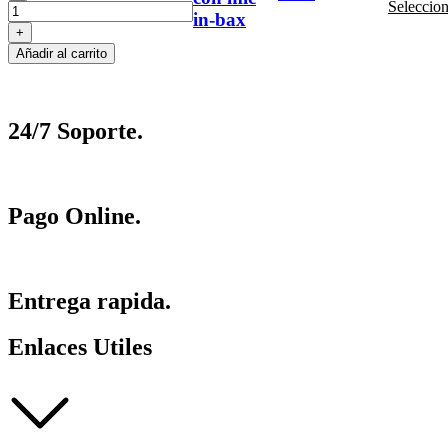
de
Seleccion
Maxwe
in-bax
6
con
Audífonos
mic
Añadir al carrito
Maxwell
in-
con
bax
mic
cantid
in-
24/7 Soporte.
bax
cantidad
Pago Online.
Entrega rapida.
Enlaces Utiles