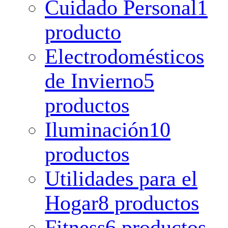
Cuidado Personal
1
producto
Electrodomésticos
de Invierno
5
productos
Iluminación
10
productos
Utilidades para el
Hogar
8 productos
Fitness
6 productos