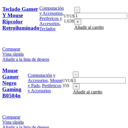
Computación
Teclado Gamer
Teclado
y Accesorios
,
Gamer
Y Mouse
UYU$
Perifericos y
Y
Ripcolor
1.638
Accesorios
,
Mouse
Retroiluminado
Añadir al carrito
Teclados
Ripcolor
Retroiluminado
cantidad
Comparar
Vista rápida
Añadir a la lista de deseos
Mouse
Mouse
Computación y
Gamer
Gamer
Accesorios
,
Mouse
UYU$
Negro
Negro
y Pads
,
Perifericos
359
Gaming
Gaming
y Accesorios
Añadir al carrito
B0504n
B0504n
cantidad
Comparar
Vista rápida
Añadir a la lista de deseos