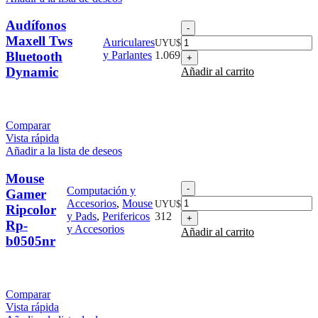
Audífonos
Audífonos
Maxell
Maxell Tws
Auriculares
UYU$
Tws
Bluetooth
y Parlantes
1.069
Bluetooth
Dynamic
Añadir al carrito
Dynamic
cantidad
Comparar
Vista rápida
Añadir a la lista de deseos
Mouse
Mouse
Computación y
Gamer
Gamer
Accesorios
,
Mouse
UYU$
Ripcolor
Ripcolor
y Pads
,
Perifericos
312
Rp-
Rp-
y Accesorios
Añadir al carrito
b0505nr
b0505nr
cantidad
Comparar
Vista rápida