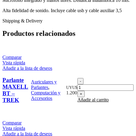
Microfono integrado y manos libres. Distancia inalambrica 10 mts.
Alta fidelidad de sonido. Incluye cable usb y cable auxiliar 3,5
Shipping & Delivery
Productos relacionados
Comparar
Vista rápida
Añadir a la lista de deseos
Parlante
Parlante
Auriculares y
MAXELL
MAXELL
Parlantes
,
UYU$
BT
BT –
Computación y
1.200
-
Accesorios
TREK
Añadir al carrito
TREK
cantidad
Comparar
Vista rápida
Añadir a la lista de deseos