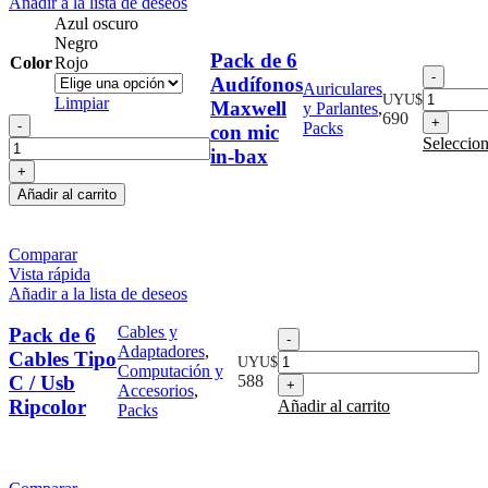
Añadir a la lista de deseos
Azul oscuro
Negro
Pack de 6
Color
Rojo
Pack
Audífonos
Auriculares
de
UYU$
Limpiar
Maxwell
y Parlantes
,
6
690
Pack
Packs
con mic
Audíf
de
Seleccion
Maxwe
in-bax
6
con
Audífonos
mic
Añadir al carrito
Maxwell
in-
con
bax
mic
cantid
Comparar
in-
Vista rápida
bax
Añadir a la lista de deseos
cantidad
Cables y
Pack de 6
Pack
Adaptadores
,
de
Cables Tipo
UYU$
Computación y
6
C / Usb
588
Accesorios
,
Cables
Ripcolor
Añadir al carrito
Packs
Tipo
C
/
Usb