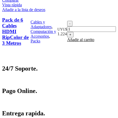
Comparar
Ripcolor
Vista rápida
cantidad
Añadir a la lista de deseos
Pack de 6
Cables y
Pack
Cables
Adaptadores
,
de
UYU$
HDMI
Computación y
6
1.224
Accesorios
,
RipColor de
Cables
Añadir al carrito
Packs
HDMI
3 Metros
RipColor
de
3
Metros
cantidad
24/7 Soporte.
Pago Online.
Entrega rapida.