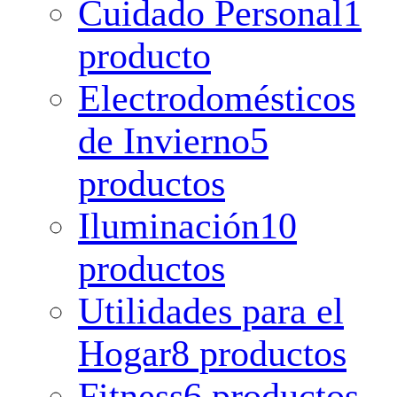
Cuidado Personal
1
producto
Electrodomésticos
de Invierno
5
productos
Iluminación
10
productos
Utilidades para el
Hogar
8 productos
Fitness
6 productos