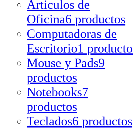
Articulos de
Oficina
6 productos
Computadoras de
Escritorio
1 producto
Mouse y Pads
9
productos
Notebooks
7
productos
Teclados
6 productos