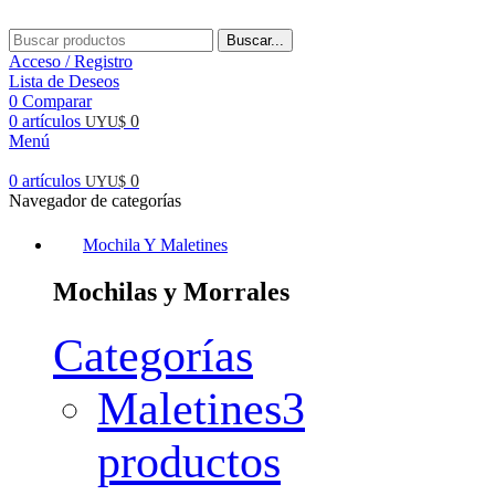
Buscar...
Acceso / Registro
Lista de Deseos
0
Comparar
0
artículos
0
UYU$
Menú
0
artículos
0
UYU$
Navegador de categorías
Mochila Y Maletines
Mochilas y Morrales
Categorías
Maletines
3
productos