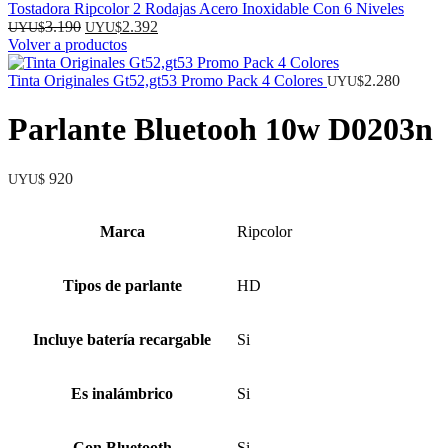
Tostadora Ripcolor 2 Rodajas Acero Inoxidable Con 6 Niveles
El
El
3.190
2.392
UYU$
UYU$
precio
precio
Volver a productos
original
actual
era:
es:
Tinta Originales Gt52,gt53 Promo Pack 4 Colores
2.280
UYU$
UYU$
UYU$
3.190.
2.392.
Parlante Bluetooh 10w D0203n
920
UYU$
Marca
Ripcolor
Tipos de parlante
HD
Incluye batería recargable
Si
Es inalámbrico
Si
Con Bluetooth
Si