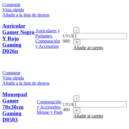
cantidad
Comparar
Vista rápida
Añadir a la lista de deseos
Auricular
Auricular
Auriculares y
Gamer Negro
Gamer
Parlantes
,
UYU$
Y Rojo
Negro
Computación
988
Gaming
Y
y Accesorios
Añadir al carrito
Rojo
D026n
Gaming
D026n
cantidad
Comparar
Vista rápida
Añadir a la lista de deseos
Mousepad
Mousepad
Gamer
Computación
Gamer
UYU$
70x30cm
y Accesorios
,
70x30cm
480
Mouse y Pads
Gaming
Gaming
Añadir al carrito
D0503
D0503
cantidad