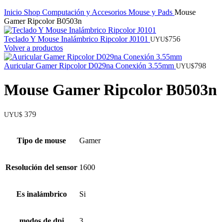
Inicio
Shop
Computación y Accesorios
Mouse y Pads
Mouse
Gamer Ripcolor B0503n
Teclado Y Mouse Inalámbrico Ripcolor J0101
756
UYU$
Volver a productos
Auricular Gamer Ripcolor D029na Conexión 3.55mm
798
UYU$
Mouse Gamer Ripcolor B0503n
379
UYU$
Tipo de mouse
Gamer
Resolución del sensor
1600
Es inalámbrico
Si
modos de dpi
3