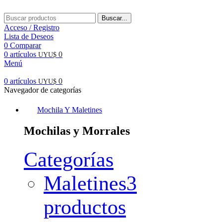
Buscar...
Acceso / Registro
Lista de Deseos
0
Comparar
0
artículos
0
UYU$
Menú
0
artículos
0
UYU$
Navegador de categorías
Mochila Y Maletines
Mochilas y Morrales
Categorías
Maletines
3
productos