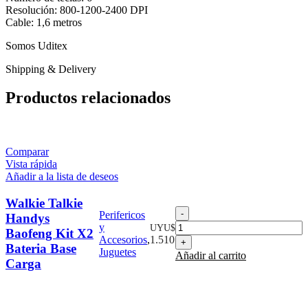
Resolución: 800-1200-2400 DPI
Cable: 1,6 metros
Somos Uditex
Shipping & Delivery
Productos relacionados
Comparar
Vista rápida
Añadir a la lista de deseos
Walkie Talkie
Walkie
Perifericos
Handys
Talkie
y
UYU$
Baofeng Kit X2
Handys
Accesorios
,
1.510
Bateria Base
Baofeng
Juguetes
Añadir al carrito
Kit
Carga
X2
Bateria
Base