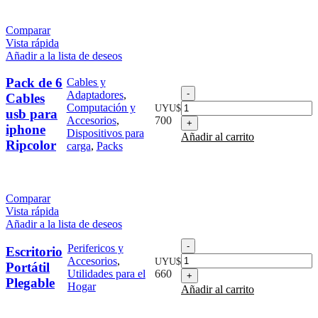
Comparar
Vista rápida
Añadir a la lista de deseos
Pack de 6
Cables y
Pack
Adaptadores
,
Cables
de
Computación y
UYU$
usb para
6
Accesorios
,
700
iphone
Cables
Dispositivos para
Añadir al carrito
usb
Ripcolor
carga
,
Packs
para
iphone
Ripcolor
cantidad
Comparar
Vista rápida
Añadir a la lista de deseos
Escritorio
Perifericos y
Escritorio
Portátil
Accesorios
,
UYU$
Portátil
Plegable
Utilidades para el
660
Plegable
cantidad
Hogar
Añadir al carrito