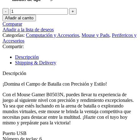
Mouse
Gamer
Añadir al carrito
Ripcolor
Comparar
B0503n
Añadir a la lista de deseos
cantidad
Categorías:
Computación y Accesorios
,
Mouse y Pads
,
Perifericos y
Accesorios
Compartir:
Descripción
Shipping & Delivery
Descripción
¡Domina el Campo de Batalla con Precisión y Estilo!
Con el Mouse Gamer B0503N, puedes llevar tu experiencia de
juego al siguiente nivel con precisión y rendimiento excepcionales.
Ya sea que estés luchando en la arena de batalla o explorando
mundos virtuales, este mouse te brinda la ventaja competitiva que
necesitas para destacar entre la multitud. ¡Hazte con el tuyo hoy
mismo y prepárate para la victoria!
Puerto USB
Número de teclas: 6