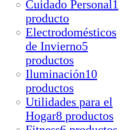
Cuidado Personal
1
producto
Electrodomésticos
de Invierno
5
productos
Iluminación
10
productos
Utilidades para el
Hogar
8 productos
Fitness
6 productos