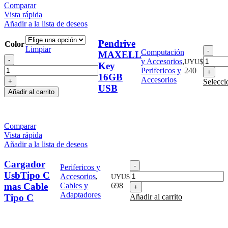
Carga
Comparar
cantidad
Vista rápida
Añadir a la lista de deseos
Pendrive
Color
Limpiar
Pend
Computación
MAXELL
Pendrive
MA
y Accesorios
,
UYU$
Key
MAXELL
Key
Perifericos y
240
16GB
Key
16G
Accesorios
Selecci
16GB
US
USB
Añadir al carrito
USB
cant
cantidad
Comparar
Vista rápida
Añadir a la lista de deseos
Cargador
Cargador
Perifericos y
UsbTipo
UsbTipo C
Accesorios
,
UYU$
C
mas Cable
Cables y
698
mas
Adaptadores
Tipo C
Añadir al carrito
Cable
Tipo
C