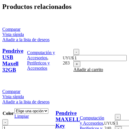
Productos relacionados
Comparar
Vista rápida
Añadir a la lista de deseos
Pendrive
Pendrive
Computación y
USB
USB
Accesorios
,
UYU$
Maxell
Maxell
Perifericos y
283
32GB
Accesorios
32GB
Añadir al carrito
cantidad
Comparar
Vista rápida
Añadir a la lista de deseos
Pendrive
Color
Limpiar
Pend
Computación
MAXELL
Pendrive
MA
y Accesorios
,
UYU$
Key
MAXELL
Key
Perifericos y
240