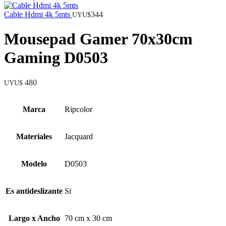
original
actual
era:
es:
Cable Hdmi 4k 5mts
344
UYU$
UYU$
UYU$
342.
160.
Mousepad Gamer 70x30cm
Gaming D0503
480
UYU$
Marca
Ripcolor
Materiales
Jacquard
Modelo
D0503
Es antideslizante
Si
Largo x Ancho
70 cm x 30 cm