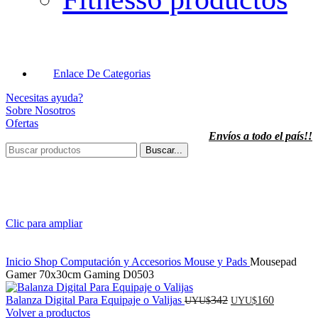
Enlace De Categorias
Necesitas ayuda?
Sobre Nosotros
Ofertas
Envíos a todo el país!!
Buscar...
Clic para ampliar
Inicio
Shop
Computación y Accesorios
Mouse y Pads
Mousepad
Gamer 70x30cm Gaming D0503
El
El
Balanza Digital Para Equipaje o Valijas
342
160
UYU$
UYU$
precio
precio
Volver a productos