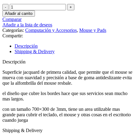
Mousepad
Gamer
Añadir al carrito
70x30cm
Comparar
Gaming
Añadir a la lista de deseos
D0503
Categorías:
Computación y Accesorios
,
Mouse y Pads
cantidad
Compartir:
Descripción
Shipping & Delivery
Descripción
Superficie jacquard de primera calidad, que permite que el mouse se
mueva con suavidad y precisión a base de goma antideslizante evita
que la alfombrilla del mouse resbale.
el diseño que cubre los bordes hace que sus servicios sean mucho
mas largos.
con un tamaño 700×300 de 3mm, tiene un area utilizable mas
grande para cubrir el teclado, el mouse y otras cosas en el escritorio
cuando juega
Shipping & Delivery