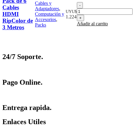
Pack de 6
Cables y
Pack
Cables
Adaptadores
,
de
UYU$
HDMI
Computación y
6
1.224
Accesorios
,
RipColor de
Cables
Añadir al carrito
Packs
HDMI
3 Metros
RipColor
de
3
Metros
cantidad
24/7 Soporte.
Pago Online.
Entrega rapida.
Enlaces Utiles