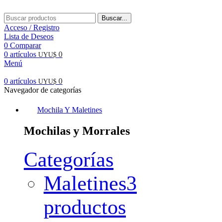
Buscar...
Acceso / Registro
Lista de Deseos
0
Comparar
0
artículos
0
UYU$
Menú
0
artículos
0
UYU$
Navegador de categorías
Mochila Y Maletines
Mochilas y Morrales
Categorías
Maletines
3
productos