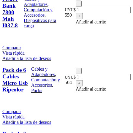
Power
Adaptadores
,
Bank
Bank
Computación y
UYU$
7800
7800
Accesorios
,
550
Mah
Mah
Dispositivos para
Añadir al carrito
I037.8
I037.8
carga
cantidad
Comparar
Vista rápida
Añadir a la lista de deseos
Cables y
Pack de 6
Pack
Adaptadores
,
de
Cables
UYU$
Computación y
6
Micro Usb
504
Accesorios
,
Cables
Ripcolor
Añadir al carrito
Packs
Micro
Usb
Ripcolor
cantidad
Comparar
Vista rápida
Añadir a la lista de deseos