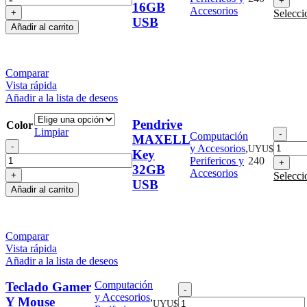
16GB
Key
16G
Accesorios
Selecci
16GB
US
USB
Añadir al carrito
USB
cant
cantidad
Comparar
Vista rápida
Añadir a la lista de deseos
Pendrive
Color
Limpiar
Pend
Computación
MAXELL
Pendrive
MA
y Accesorios
,
UYU$
Key
MAXELL
Key
Perifericos y
240
32GB
Key
32G
Accesorios
Selecci
32GB
US
USB
Añadir al carrito
USB
cant
cantidad
Comparar
Vista rápida
Añadir a la lista de deseos
Computación
Teclado Gamer
Teclado
y Accesorios
,
Gamer
Y Mouse
UYU$