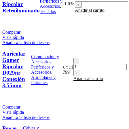
Perifericos y
Y
Ripcolor
1.638
Accesorios
,
Mouse
Retroiluminado
Añadir al carrito
Teclados
Ripcolor
Retroiluminado
cantidad
Comparar
Vista rápida
Añadir a la lista de deseos
Auricular
Computación y
Gamer
Auricular
Accesorios
,
Gamer
Ripcolor
Perifericos y
UYU$
Ripcolor
D029nr
Accesorios
,
799
D029nr
Auriculares y
Conexión
Añadir al carrito
Conexión
Parlantes
3.55mm
3.55mm
cantidad
Comparar
Vista rápida
Añadir a la lista de deseos
Power
Cables y