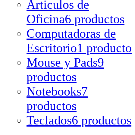
Articulos de
Oficina
6 productos
Computadoras de
Escritorio
1 producto
Mouse y Pads
9
productos
Notebooks
7
productos
Teclados
6 productos