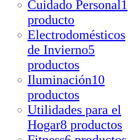
Cuidado Personal
1
producto
Electrodomésticos
de Invierno
5
productos
Iluminación
10
productos
Utilidades para el
Hogar
8 productos
Fitness
6 productos