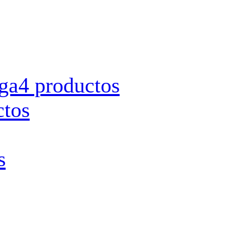
rga
4 productos
ctos
s