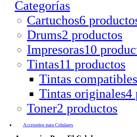
Categorías
Cartuchos
6 producto
Drums
2 productos
Impresoras
10 produc
Tintas
11 productos
Tintas compatible
Tintas originales
4 
Toner
2 productos
Accesorios para Celulares