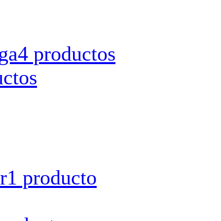
rga
4 productos
uctos
r
1 producto