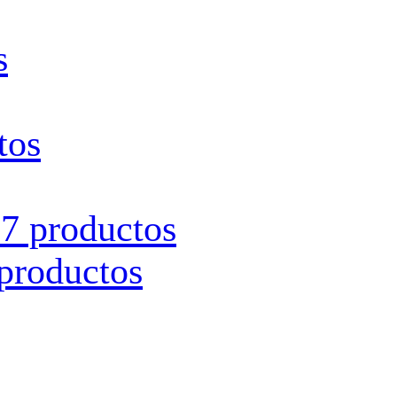
s
tos
s
7 productos
productos