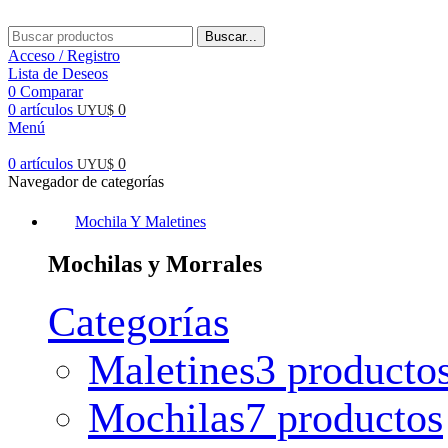
Buscar...
Acceso / Registro
Lista de Deseos
0
Comparar
0
artículos
0
UYU$
Menú
0
artículos
0
UYU$
Navegador de categorías
Mochila Y Maletines
Mochilas y Morrales
Categorías
Maletines
3 producto
Mochilas
7 productos