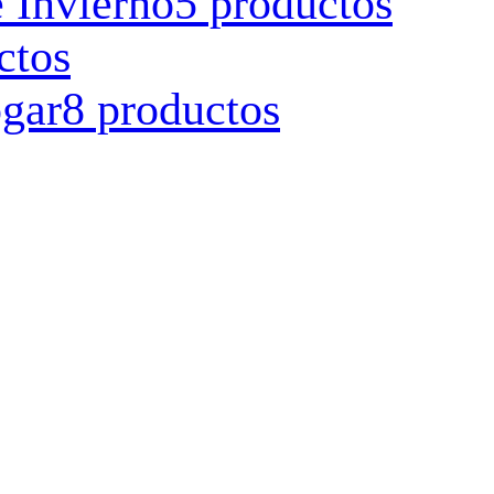
 Invierno
5 productos
ctos
ogar
8 productos