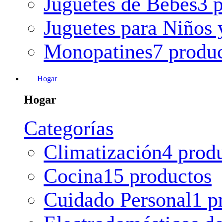
Juguetes de Bebes
3 
Juguetes para Niños 
Monopatines
7 produ
Hogar
Hogar
Categorías
Climatización
4 prod
Cocina
15 productos
Cuidado Personal
1 p