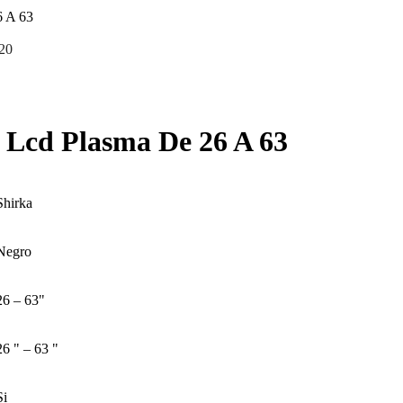
6 A 63
20
 Lcd Plasma De 26 A 63
Shirka
Negro
26 – 63"
26 " – 63 "
Si