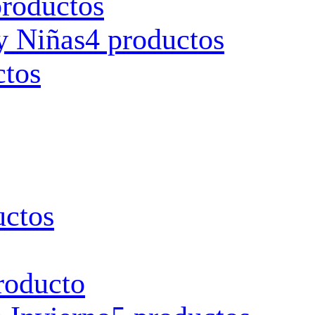
productos
y Niñas
4 productos
ctos
uctos
roducto