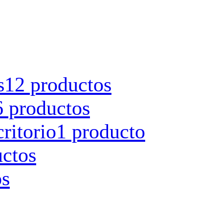
s
12 productos
6 productos
ritorio
1 producto
uctos
os