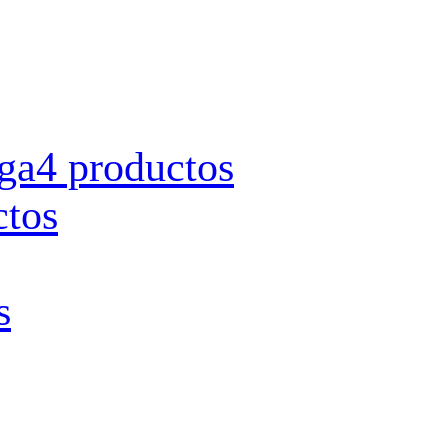
rga
4 productos
ctos
s