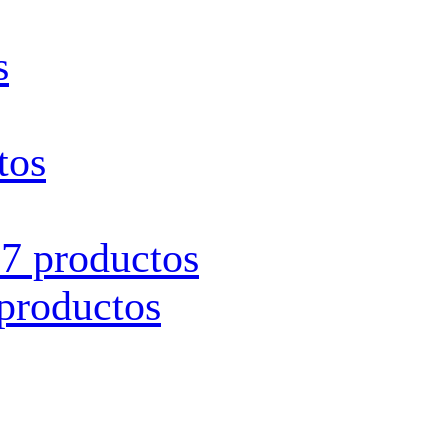
s
tos
s
7 productos
productos