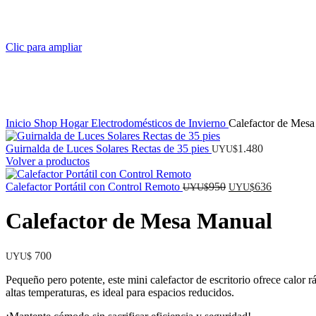
Clic para ampliar
Inicio
Shop
Hogar
Electrodomésticos de Invierno
Calefactor de Mes
Guirnalda de Luces Solares Rectas de 35 pies
1.480
UYU$
Volver a productos
El
El
Calefactor Portátil con Control Remoto
950
636
UYU$
UYU$
precio
precio
original
actual
Calefactor de Mesa Manual
era:
es:
UYU$
UYU$
950.
636.
700
UYU$
Pequeño pero potente, este mini calefactor de escritorio ofrece calor 
altas temperaturas, es ideal para espacios reducidos.