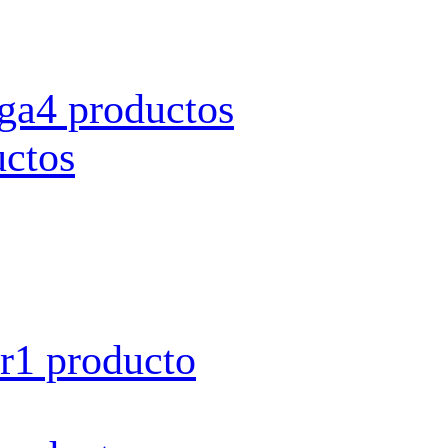
rga
4 productos
uctos
r
1 producto