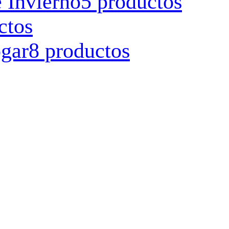
 Invierno
5 productos
ctos
ogar
8 productos