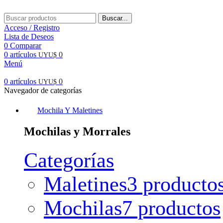
Buscar...
Acceso / Registro
Lista de Deseos
0
Comparar
0
artículos
0
UYU$
Menú
0
artículos
0
UYU$
Navegador de categorías
Mochila Y Maletines
Mochilas y Morrales
Categorías
Maletines
3 producto
Mochilas
7 productos