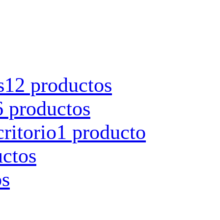
s
12 productos
6 productos
ritorio
1 producto
uctos
os