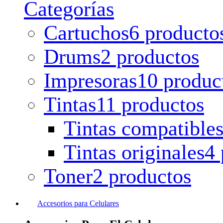
Categorías
Cartuchos
6 producto
Drums
2 productos
Impresoras
10 produc
Tintas
11 productos
Tintas compatible
Tintas originales
4 
Toner
2 productos
Accesorios para Celulares