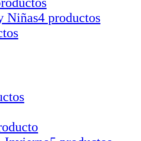
productos
y Niñas
4 productos
ctos
uctos
roducto