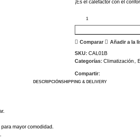
¡Es el calefactor con el confo
Comparar
Añadir a la l
SKU:
CAL01B
Categorías:
Climatización
,
E
Compartir:
DESCRIPCIÓN
SHIPPING & DELIVERY
r.
as para mayor comodidad.
.