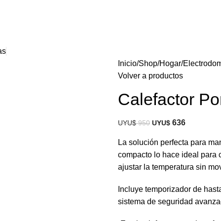
as
Inicio
Shop
Hogar
Electrodom
Volver a productos
Calefactor Po
636
UYU$
950
UYU$
La solución perfecta para man
compacto lo hace ideal para c
ajustar la temperatura sin mo
Incluye temporizador de hast
sistema de seguridad avanzad