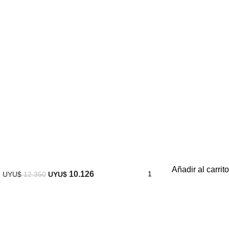
Añadir al carrito
10.126
UYU$
12.350
UYU$