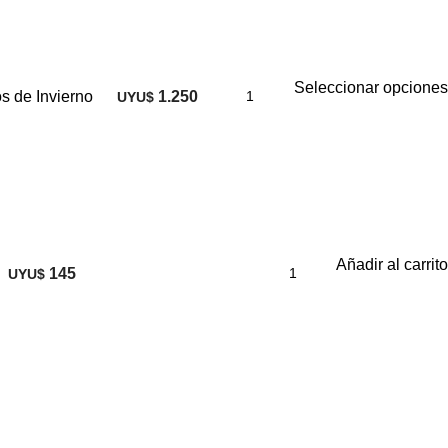
Seleccionar opciones
s de Invierno
1.250
UYU$
Añadir al carrito
145
UYU$