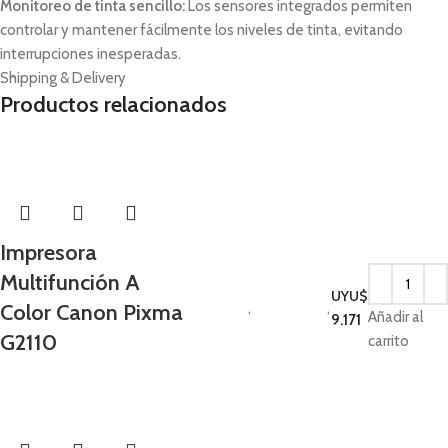
Monitoreo de tinta sencillo:
Los sensores integrados permiten
controlar y mantener fácilmente los niveles de tinta, evitando
interrupciones inesperadas.
Shipping & Delivery
Productos relacionados
Impresora
Multifunción A
Impresoras e
UYU$
Color Canon Pixma
insumos
,
Impresoras
,
Añadir al
9.171
Insumos Originales
G2110
carrito