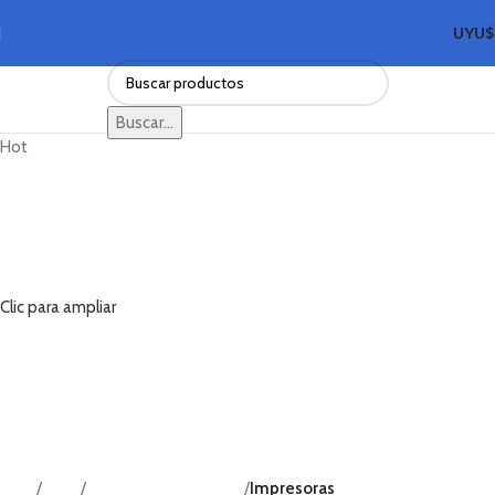
UYU
Buscar...
Hot
Clic para ampliar
Inicio
Shop
Impresoras e insumos
Impresoras
Volver a productos