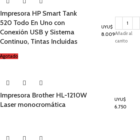
Impresora HP Smart Tank
520 Todo En Uno con
UYU$
Conexión USB y Sistema
Impresoras
Añadir al
8.009
Continuo, Tintas Incluidas
carrito
Agotado
Impresora Brother HL-1210W
UYU$
Leer
Laser monocromática
Impresoras
6.750
más