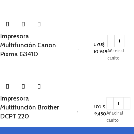
Impresora
Impresoras e
Multifunción Canon
UYU$
insumos
,
Añadir al
10.949
Pixma G3410
Impresoras
carrito
Impresora
Impresoras e
Multifunción Brother
UYU$
insumos
,
Añadir al
9.450
DCPT 220
Impresoras
carrito