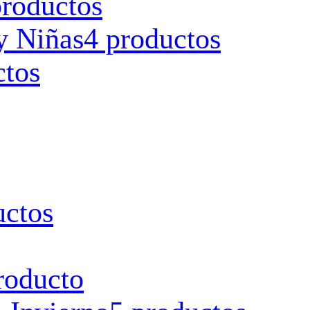
productos
y Niñas
4 productos
ctos
uctos
roducto