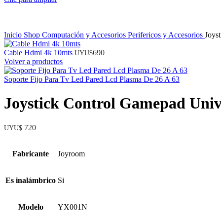
Inicio
Shop
Computación y Accesorios
Perifericos y Accesorios
Joys
Cable Hdmi 4k 10mts
690
UYU$
Volver a productos
Soporte Fijo Para Tv Led Pared Lcd Plasma De 26 A 63
Joystick Control Gamepad Univ
720
UYU$
Fabricante
Joyroom
Es inalámbrico
Si
Modelo
YX001N