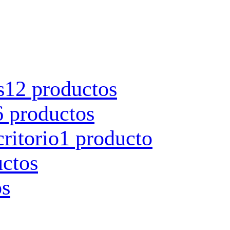
s
12 productos
6 productos
ritorio
1 producto
uctos
os