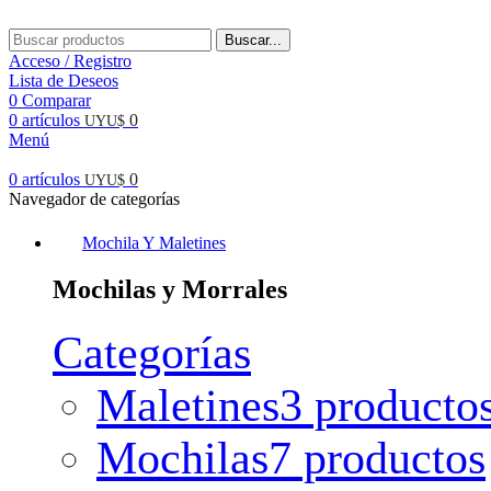
Buscar...
Acceso / Registro
Lista de Deseos
0
Comparar
0
artículos
0
UYU$
Menú
0
artículos
0
UYU$
Navegador de categorías
Mochila Y Maletines
Mochilas y Morrales
Categorías
Maletines
3 producto
Mochilas
7 productos