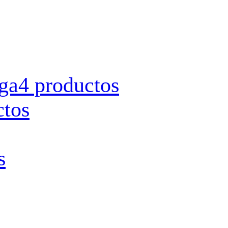
rga
4 productos
ctos
s