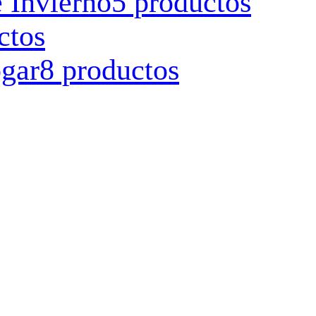
 Invierno
5 productos
ctos
ogar
8 productos