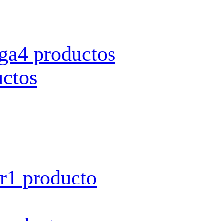
rga
4 productos
uctos
r
1 producto