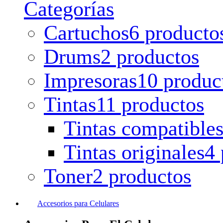
Categorías
Cartuchos
6 producto
Drums
2 productos
Impresoras
10 produc
Tintas
11 productos
Tintas compatible
Tintas originales
4 
Toner
2 productos
Accesorios para Celulares