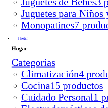
Juguetes de Bebes
3 
Juguetes para Niños 
Monopatines
7 produ
Hogar
Hogar
Categorías
Climatización
4 prod
Cocina
15 productos
Cuidado Personal
1 p