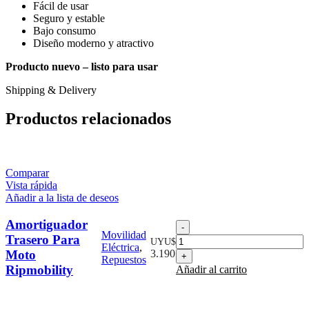
Fácil de usar
Seguro y estable
Bajo consumo
Diseño moderno y atractivo
Producto nuevo – listo para usar
Shipping & Delivery
Productos relacionados
Comparar
Vista rápida
Añadir a la lista de deseos
Amortiguador
Amortiguador
Movilidad
Trasero
Trasero Para
UYU$
Eléctrica
,
Para
Moto
3.190
Repuestos
Moto
Ripmobility
Añadir al carrito
Ripmobility
cantidad