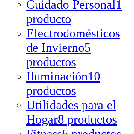
Cuidado Personal
1
producto
Electrodomésticos
de Invierno
5
productos
Iluminación
10
productos
Utilidades para el
Hogar
8 productos
Fitness
6 productos