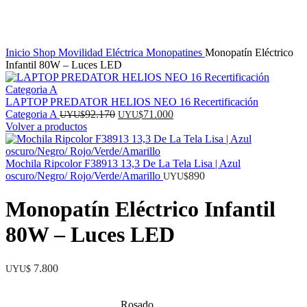
Inicio
Shop
Movilidad Eléctrica
Monopatines
Monopatín Eléctrico
Infantil 80W – Luces LED
LAPTOP PREDATOR HELIOS NEO 16 Recertificación
El
El
Categoria A
92.170
71.000
UYU$
UYU$
precio
precio
Volver a productos
original
actual
era:
es:
UYU$
UYU$
Mochila Ripcolor F38913 13,3 De La Tela Lisa | Azul
92.170.
71.000.
oscuro/Negro/ Rojo/Verde/Amarillo
890
UYU$
Monopatín Eléctrico Infantil
80W – Luces LED
7.800
UYU$
Rosado