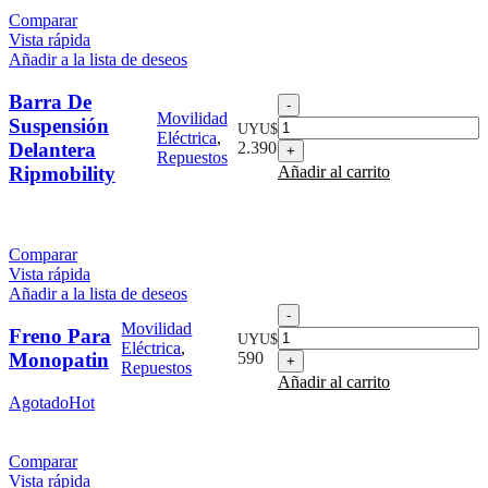
Comparar
Vista rápida
Añadir a la lista de deseos
Barra De
Barra
Movilidad
De
Suspensión
UYU$
Eléctrica
,
Suspensión
Delantera
2.390
Repuestos
Delantera
Ripmobility
Añadir al carrito
Ripmobility
cantidad
Comparar
Vista rápida
Añadir a la lista de deseos
Freno
Movilidad
Para
Freno Para
UYU$
Eléctrica
,
Monopatin
Monopatin
590
Repuestos
cantidad
Añadir al carrito
Agotado
Hot
Comparar
Vista rápida