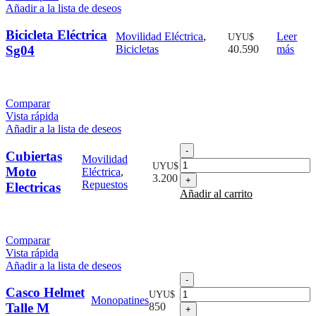
Añadir a la lista de deseos
Bicicleta Eléctrica
Movilidad Eléctrica
,
Leer
UYU$
Sg04
Bicicletas
40.590
más
Comparar
Vista rápida
Añadir a la lista de deseos
Cubiertas
Cubiertas
Movilidad
Moto
UYU$
Moto
Eléctrica
,
Electricas
3.200
Repuestos
Electricas
cantidad
Añadir al carrito
Comparar
Vista rápida
Añadir a la lista de deseos
Casco
Helmet
Casco Helmet
UYU$
Monopatines
Talle
Talle M
850
M