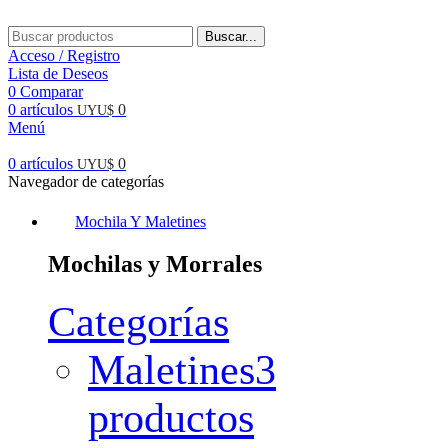
Buscar...
Acceso / Registro
Lista de Deseos
0
Comparar
0
artículos
0
UYU$
Menú
0
artículos
0
UYU$
Navegador de categorías
Mochila Y Maletines
Mochilas y Morrales
Categorías
Maletines
3
productos