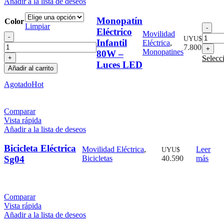
Añadir a la lista de deseos
Monopatín
Color
Limpiar
Mon
Eléctrico
Movilidad
Monopatín
Eléc
UYU$
Infantil
Eléctrica
,
Eléctrico
Infa
7.800
Monopatines
80W –
Infantil
80
Selecc
80W
–
Luces LED
Añadir al carrito
–
Luc
Luces
LE
Agotado
Hot
LED
can
cantidad
Comparar
Vista rápida
Añadir a la lista de deseos
Bicicleta Eléctrica
Movilidad Eléctrica
,
Leer
UYU$
Sg04
Bicicletas
40.590
más
Comparar
Vista rápida
Añadir a la lista de deseos