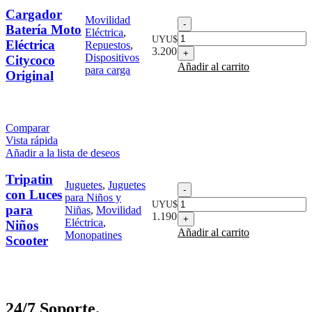
Cargador
Movilidad
Cargador
Batería Moto
Eléctrica
,
Batería
UYU$
Eléctrica
Repuestos
,
Moto
3.200
Dispositivos
Citycoco
Eléctrica
Añadir al carrito
para carga
Citycoco
Original
Original
cantidad
Comparar
Vista rápida
Añadir a la lista de deseos
Tripatin
Juguetes
,
Juguetes
Tripatin
con Luces
para Niños y
con
UYU$
para
Niñas
,
Movilidad
Luces
1.190
Eléctrica
,
Niños
para
Añadir al carrito
Monopatines
Niños
Scooter
Scooter
cantidad
24/7 Soporte.