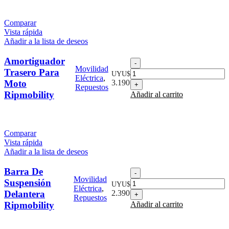
Comparar
Vista rápida
Añadir a la lista de deseos
Amortiguador
Amortiguador
Movilidad
Trasero
Trasero Para
UYU$
Eléctrica
,
Para
Moto
3.190
Repuestos
Moto
Ripmobility
Añadir al carrito
Ripmobility
cantidad
Comparar
Vista rápida
Añadir a la lista de deseos
Barra De
Barra
Movilidad
De
Suspensión
UYU$
Eléctrica
,
Suspensión
Delantera
2.390
Repuestos
Delantera
Ripmobility
Añadir al carrito
Ripmobility
cantidad