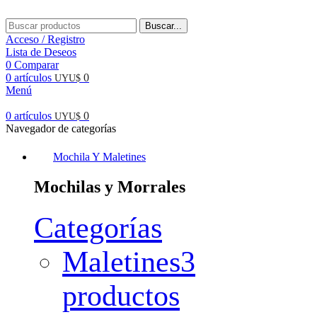
Buscar...
Acceso / Registro
Lista de Deseos
0
Comparar
0
artículos
0
UYU$
Menú
0
artículos
0
UYU$
Navegador de categorías
Mochila Y Maletines
Mochilas y Morrales
Categorías
Maletines
3
productos