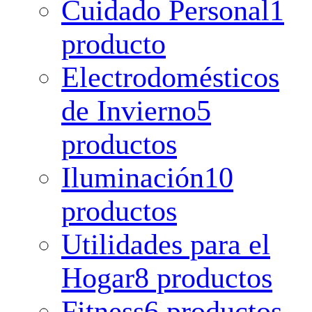
Cuidado Personal
1
producto
Electrodomésticos
de Invierno
5
productos
Iluminación
10
productos
Utilidades para el
Hogar
8 productos
Fitness
6 productos