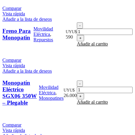
Comparar
Vista rápida
Añadir a la lista de deseos
Freno
Movilidad
Para
Freno Para
UYU$
Eléctrica
,
Monopatin
Monopatin
590
Repuestos
cantidad
Añadir al carrito
Comparar
Vista rápida
Añadir a la lista de deseos
Monopatín
Monopatín
Movilidad
Eléctrico
Eléctrico
UYU$
Eléctrica
,
SGX06
SGX06 350W
26.000
Monopatines
350W
– Plegable
Añadir al carrito
–
Plegable
cantidad
Comparar
Vista rápida