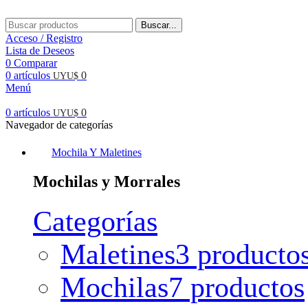
Buscar...
Acceso / Registro
Lista de Deseos
0
Comparar
0
artículos
0
UYU$
Menú
0
artículos
0
UYU$
Navegador de categorías
Mochila Y Maletines
Mochilas y Morrales
Categorías
Maletines
3 producto
Mochilas
7 productos