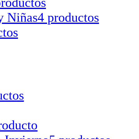
productos
y Niñas
4 productos
ctos
uctos
roducto