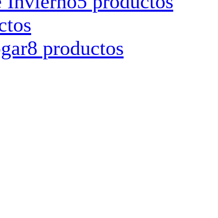
 Invierno
5 productos
ctos
ogar
8 productos