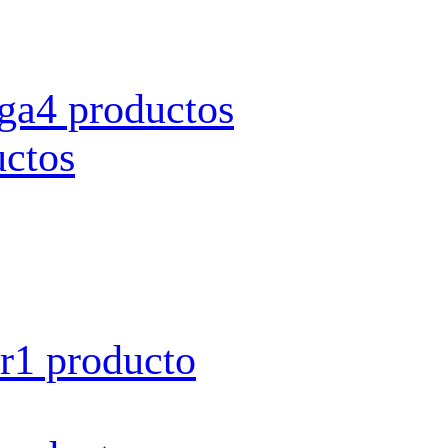
rga
4 productos
uctos
r
1 producto