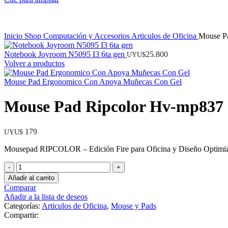
Inicio
Shop
Computación y Accesorios
Articulos de Oficina
Mouse P
Notebook Joyroom N5095 I3 6ta gen
25.800
UYU$
Volver a productos
Mouse Pad Ergonomico Con Apoya Muñecas Con Gel
Mouse Pad Ripcolor Hv-mp837
179
UYU$
Mousepad RIPCOLOR – Edición Fire para Oficina y Diseño Optimiza t
Mouse
Pad
Añadir al carrito
Ripcolor
Comparar
Hv-
Añadir a la lista de deseos
mp837
Categorías:
Articulos de Oficina
,
Mouse y Pads
cantidad
Compartir: