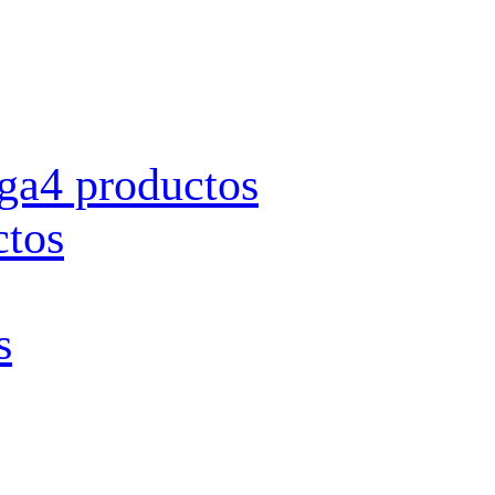
rga
4 productos
ctos
s