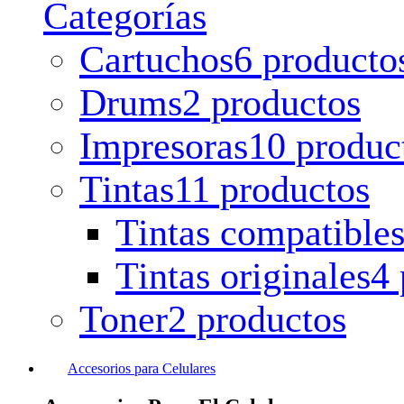
Categorías
Cartuchos
6 producto
Drums
2 productos
Impresoras
10 produc
Tintas
11 productos
Tintas compatible
Tintas originales
4 
Toner
2 productos
Accesorios para Celulares