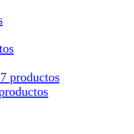
s
tos
s
7 productos
productos