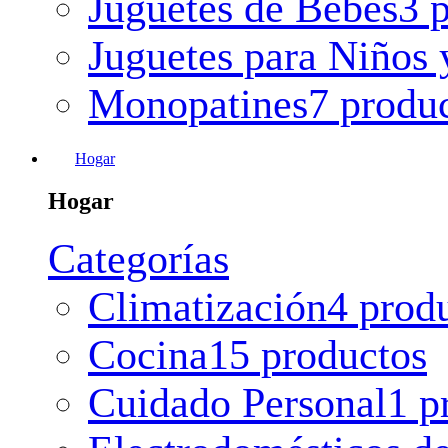
Juguetes de Bebes
3 
Juguetes para Niños 
Monopatines
7 produ
Hogar
Hogar
Categorías
Climatización
4 prod
Cocina
15 productos
Cuidado Personal
1 p