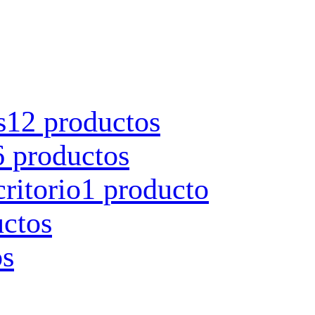
s
12 productos
6 productos
ritorio
1 producto
uctos
os