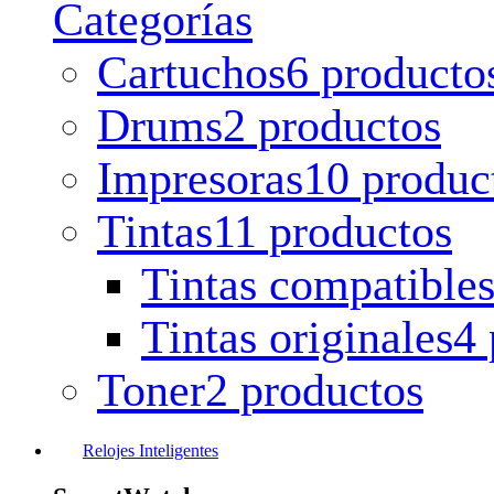
Categorías
Cartuchos
6 producto
Drums
2 productos
Impresoras
10 produc
Tintas
11 productos
Tintas compatible
Tintas originales
4 
Toner
2 productos
Relojes Inteligentes