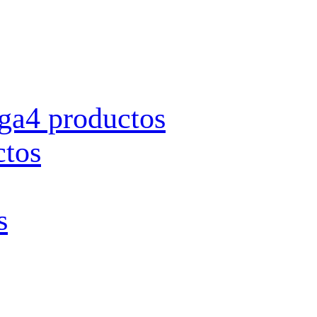
rga
4 productos
ctos
s