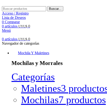
Buscar...
Acceso / Registro
Lista de Deseos
0
Comparar
0
artículos
0
UYU$
Menú
0
artículos
0
UYU$
Navegador de categorías
Mochila Y Maletines
Mochilas y Morrales
Categorías
Maletines
3 producto
Mochilas
7 productos