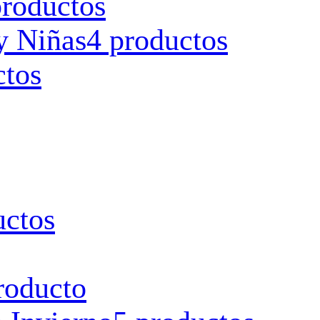
productos
y Niñas
4 productos
ctos
uctos
roducto