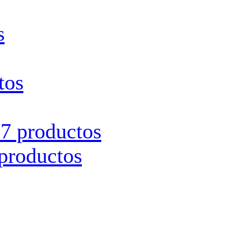
s
tos
s
7 productos
productos