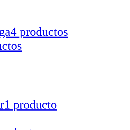
rga
4 productos
uctos
r
1 producto