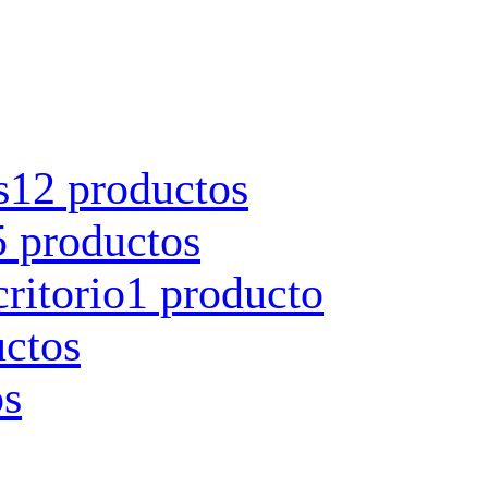
s
12 productos
5 productos
ritorio
1 producto
uctos
os