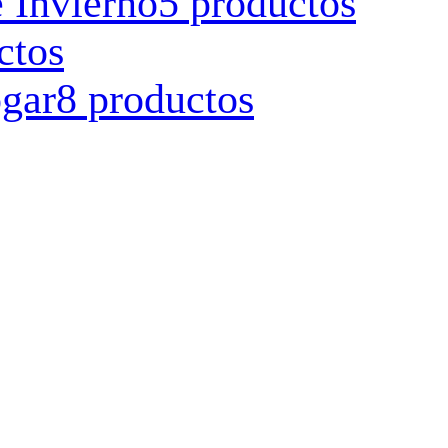
 Invierno
5 productos
ctos
ogar
8 productos