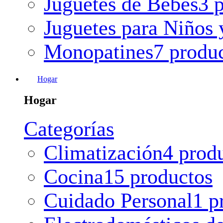
Juguetes de Bebes
3 
Juguetes para Niños 
Monopatines
7 produ
Hogar
Hogar
Categorías
Climatización
4 prod
Cocina
15 productos
Cuidado Personal
1 p