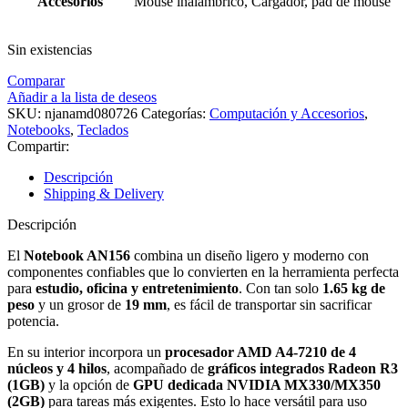
Accesorios
Mouse inalambrico, Cargador, pad de mouse
Sin existencias
Comparar
Añadir a la lista de deseos
SKU:
njanamd080726
Categorías:
Computación y Accesorios
,
Notebooks
,
Teclados
Compartir:
Descripción
Shipping & Delivery
Descripción
El
Notebook AN156
combina un diseño ligero y moderno con
componentes confiables que lo convierten en la herramienta perfecta
para
estudio, oficina y entretenimiento
. Con tan solo
1.65 kg de
peso
y un grosor de
19 mm
, es fácil de transportar sin sacrificar
potencia.
En su interior incorpora un
procesador AMD A4-7210 de 4
núcleos y 4 hilos
, acompañado de
gráficos integrados Radeon R3
(1GB)
y la opción de
GPU dedicada NVIDIA MX330/MX350
(2GB)
para tareas más exigentes. Esto lo hace versátil para uso