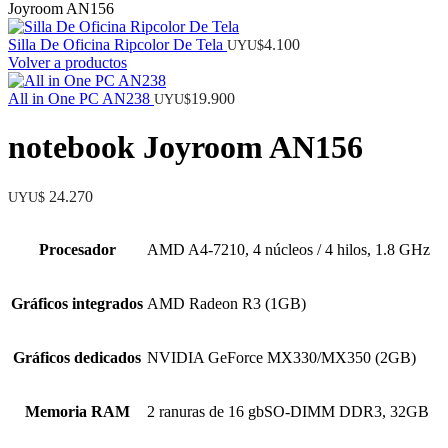
Joyroom AN156
Silla De Oficina Ripcolor De Tela
4.100
UYU$
Volver a productos
All in One PC AN238
19.900
UYU$
notebook Joyroom AN156
24.270
UYU$
Procesador
AMD A4-7210, 4 núcleos / 4 hilos, 1.8 GHz
Gráficos integrados
AMD Radeon R3 (1GB)
Gráficos dedicados
NVIDIA GeForce MX330/MX350 (2GB)
Memoria RAM
2 ranuras de 16 gbSO-DIMM DDR3, 32GB