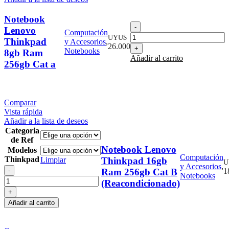
Notebook
Notebook
Lenovo
Computación
Lenovo
UYU$
Thinkpad
y Accesorios
,
Thinkpad
26.000
Notebooks
8gb Ram
8gb
Añadir al carrito
Ram
256gb Cat a
256gb
Cat
a
cantidad
Comparar
Vista rápida
Añadir a la lista de deseos
Categoria
de Ref
Notebook Lenovo
Modelos
Computación
Thinkpad
Limpiar
Thinkpad 16gb
U
y Accesorios
,
Notebook
Ram 256gb Cat B
1
Notebooks
Lenovo
(Reacondicionado)
Thinkpad
16gb
Añadir al carrito
Ram
256gb
Cat