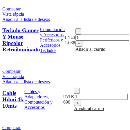
Comparar
Vista rápida
Añadir a la lista de deseos
Computación
Teclado Gamer
Teclado
y Accesorios
,
Gamer
Y Mouse
UYU$
Perifericos y
Y
Ripcolor
1.638
Accesorios
,
Mouse
Retroiluminado
Añadir al carrito
Teclados
Ripcolor
Retroiluminado
cantidad
Comparar
Vista rápida
Añadir a la lista de deseos
Cable
Cables y
Cable
Hdmi
Adaptadores
,
UYU$
Hdmi 4k
4k
Computación y
690
10mts
10mts
Accesorios
Añadir al carrito
cantidad
Comparar