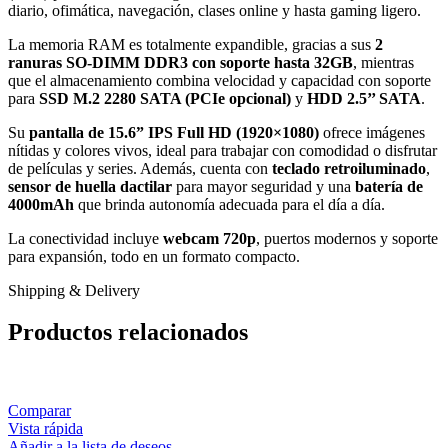
diario, ofimática, navegación, clases online y hasta gaming ligero.
La memoria RAM es totalmente expandible, gracias a sus
2
ranuras SO-DIMM DDR3 con soporte hasta 32GB
, mientras
que el almacenamiento combina velocidad y capacidad con soporte
para
SSD M.2 2280 SATA (PCIe opcional)
y
HDD 2.5’’ SATA
.
Su
pantalla de 15.6” IPS Full HD (1920×1080)
ofrece imágenes
nítidas y colores vivos, ideal para trabajar con comodidad o disfrutar
de películas y series. Además, cuenta con
teclado retroiluminado
,
sensor de huella dactilar
para mayor seguridad y una
batería de
4000mAh
que brinda autonomía adecuada para el día a día.
La conectividad incluye
webcam 720p
, puertos modernos y soporte
para expansión, todo en un formato compacto.
Shipping & Delivery
Productos relacionados
Comparar
Vista rápida
Añadir a la lista de deseos