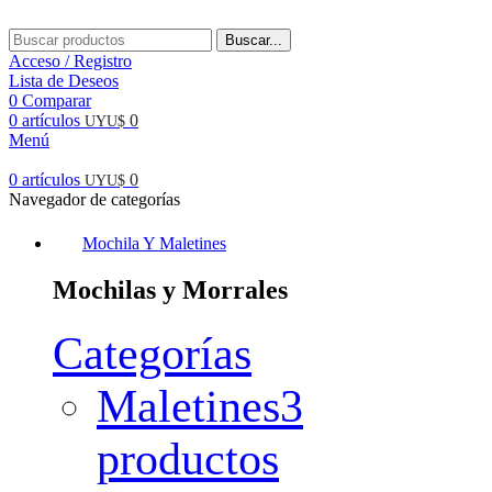
Buscar...
Acceso / Registro
Lista de Deseos
0
Comparar
0
artículos
0
UYU$
Menú
0
artículos
0
UYU$
Navegador de categorías
Mochila Y Maletines
Mochilas y Morrales
Categorías
Maletines
3
productos