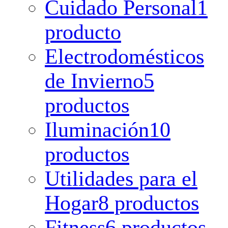
Cuidado Personal
1
producto
Electrodomésticos
de Invierno
5
productos
Iluminación
10
productos
Utilidades para el
Hogar
8 productos
Fitness
6 productos