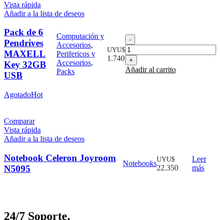
Vista rápida
Añadir a la lista de deseos
Pack de 6
Computación y
Pack
Pendrives
Accesorios
,
de
UYU$
MAXELL
Perifericos y
6
1.740
Accesorios
,
Key 32GB
Pendrives
Añadir al carrito
Packs
MAXELL
USB
Key
32GB
Agotado
Hot
USB
cantidad
Comparar
Vista rápida
Añadir a la lista de deseos
Notebook Celeron Joyroom
Leer
UYU$
Notebooks
N5095
22.350
más
24/7 Soporte.