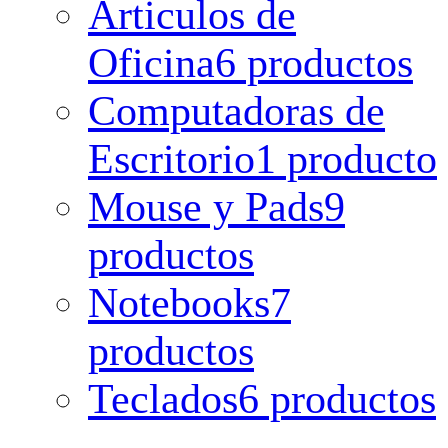
Articulos de
Oficina
6 productos
Computadoras de
Escritorio
1 producto
Mouse y Pads
9
productos
Notebooks
7
productos
Teclados
6 productos