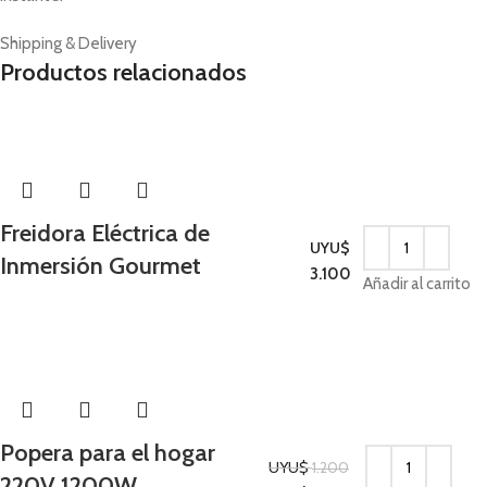
Shipping & Delivery
Productos relacionados
Freidora Eléctrica de
UYU$
Inmersión Gourmet
Cocina
3.100
Añadir al carrito
-38%
Popera para el hogar
UYU$
1.200
220V 1200W
Cocina