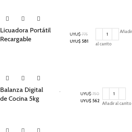
Licuadora Portátil
Añadir
UYU$
775
Recargable
Cocina
UYU$
581
al carrito
-25%
Balanza Digital
Cocina
,
UYU$
750
de Cocina 5kg
Utilidades para el
UYU$
562
Añadir al carrito
Hogar