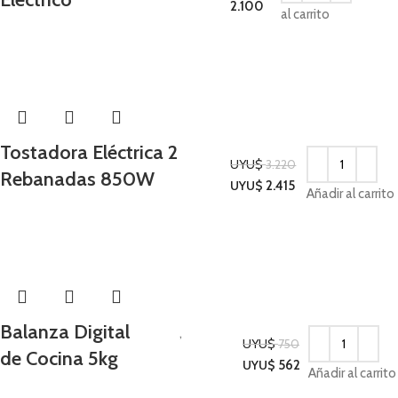
2.100
al carrito
-25%
Tostadora Eléctrica 2
UYU$
3.220
Rebanadas 850W
Cocina
UYU$
2.415
Añadir al carrito
-25%
Balanza Digital
Cocina
,
UYU$
750
de Cocina 5kg
Utilidades para el
UYU$
562
Añadir al carrito
Hogar