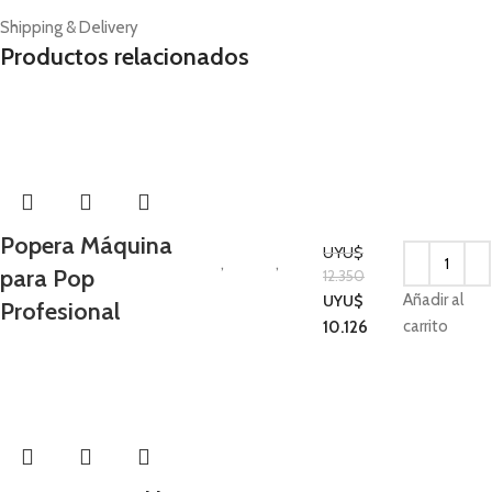
Shipping & Delivery
Productos relacionados
-18%
Popera Máquina
UYU$
Hogar
,
Cocina
,
para Pop
12.350
Electrodomésticos
Añadir al
UYU$
Profesional
de Invierno
carrito
10.126
-38%