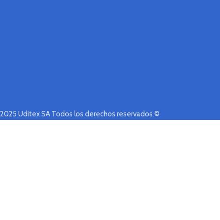
2025 Uditex SA Todos los derechos reservados ©
Tienda
Lista de deseos
0
artículos
Carrito
Mi cuenta