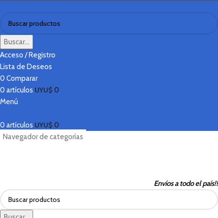
Buscar...
Acceso / Registro
Lista de Deseos
0
Comparar
0
artículos
UYU$
0
Menú
0
artículos
UYU$
0
Navegador de categorías
Necesitas ayuda?
Sobre Nosotros
Ofertas
Envíos a todo el país!!
Buscar...