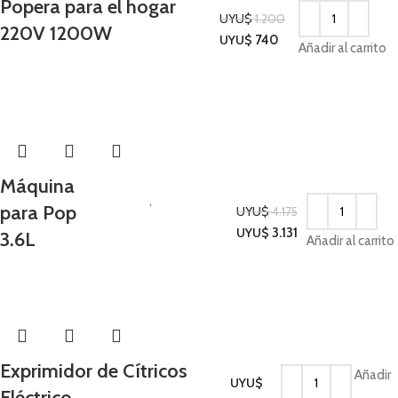
Popera para el hogar
UYU$
1.200
220V 1200W
Cocina
UYU$
740
Añadir al carrito
-25%
Máquina
Cocina
,
para Pop
UYU$
4.175
Electrodomésticos
UYU$
3.131
3.6L
Añadir al carrito
de Invierno
Exprimidor de Cítricos
Añadir
UYU$
Eléctrico
Cocina