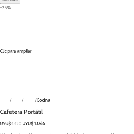
-25%
Clic para ampliar
Inicio
Shop
Hogar
Cocina
Volver a productos
Cafetera Portátil
UYU$
UYU$
1.065
1.420