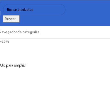
Buscar...
Navegador de categorías
Necesitas ayuda?
Sobre Nosotros
Ofertas
-25%
Clic para ampliar