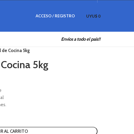
UYU$
ACCESO / REGISTRO
0
Envíos a todo el país!!
l de Cocina 5kg
Volver a productos
 Cocina 5kg
e
al
nes.
IR AL CARRITO