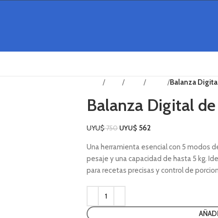
Inicio
Shop
Hogar
Cocina
Balanza Digita
Balanza Digital de
UYU$
UYU$
562
750
Una herramienta esencial con 5 modos d
pesaje y una capacidad de hasta 5 kg. Ide
para recetas precisas y control de porcio
AÑAD