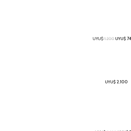
Cocina
UYU$
UYU$
7
1.200
Cocina
UYU$
2.100