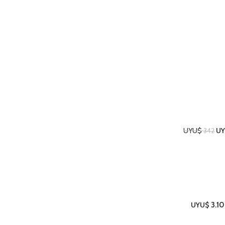
Utilidades para el Hogar
UYU$
U
342
Cocina
UYU$
3.1