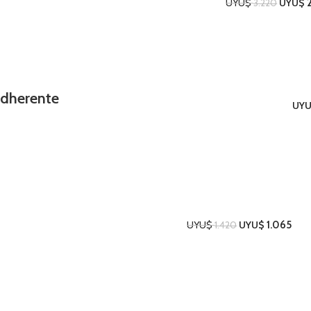
Cocina
UYU$
UYU$
3.220
adherente
Cocina
UY
UYU$
UYU$
1.065
1.420