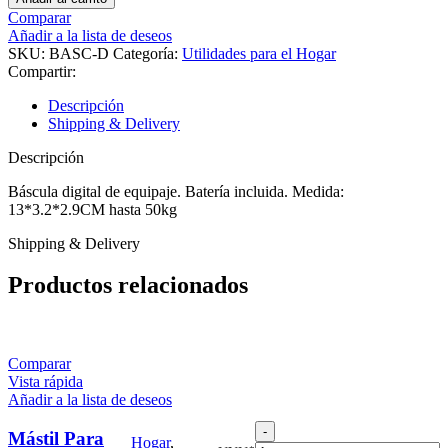
de
Comparar
equipaje
Añadir a la lista de deseos
-
SKU:
BASC-D
Categoría:
Utilidades para el Hogar
BASC-
Compartir:
D
cantidad
Descripción
Shipping & Delivery
Descripción
Báscula digital de equipaje. Batería incluida. Medida:
13*3.2*2.9CM hasta 50kg
Shipping & Delivery
Productos relacionados
Comparar
Vista rápida
Añadir a la lista de deseos
Mástil
Mástil Para
Hogar
,
Para