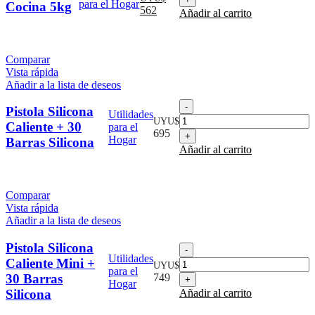
para el Hogar
Cocina 5kg
Cocina
precio
precio
562
Añadir al carrito
5kg
original
actual
cantidad
era:
es:
UYU$
UYU$
Comparar
750.
562.
Vista rápida
Añadir a la lista de deseos
Pistola
Pistola Silicona
Utilidades
Silicona
UYU$
Caliente + 30
para el
Caliente
695
Hogar
Barras Silicona
+
Añadir al carrito
30
Barras
Silicona
cantidad
Comparar
Vista rápida
Añadir a la lista de deseos
Pistola Silicona
Pistola
Utilidades
Silicona
Caliente Mini +
UYU$
para el
Caliente
30 Barras
749
Hogar
Mini
Silicona
Añadir al carrito
+
30