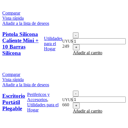
Barras
Silicona
Comparar
cantidad
Vista rápida
Añadir a la lista de deseos
Pistola Silicona
Pistola
Utilidades
Silicona
Caliente Mini +
UYU$
para el
Caliente
10 Barras
249
Hogar
Mini
Silicona
Añadir al carrito
+
10
Barras
Silicona
Comparar
cantidad
Vista rápida
Añadir a la lista de deseos
Escritorio
Perifericos y
Escritorio
Portátil
Accesorios
,
UYU$
Portátil
Plegable
Utilidades para el
660
Plegable
cantidad
Hogar
Añadir al carrito