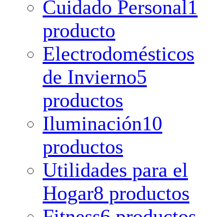
Cuidado Personal
1
producto
Electrodomésticos
de Invierno
5
productos
Iluminación
10
productos
Utilidades para el
Hogar
8 productos
Fitness
6 productos