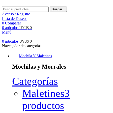
Buscar...
Acceso / Registro
Lista de Deseos
0
Comparar
0
artículos
0
UYU$
Menú
0
artículos
0
UYU$
Navegador de categorías
Mochila Y Maletines
Mochilas y Morrales
Categorías
Maletines
3
productos