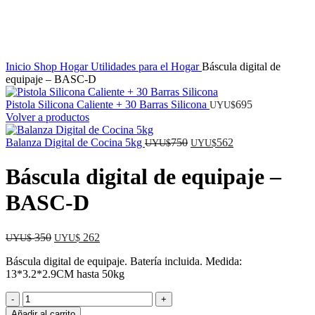
Inicio
Shop
Hogar
Utilidades para el Hogar
Báscula digital de
equipaje – BASC-D
Pistola Silicona Caliente + 30 Barras Silicona
695
UYU$
Volver a productos
El
El
Balanza Digital de Cocina 5kg
750
562
UYU$
UYU$
precio
precio
original
actual
Báscula digital de equipaje –
era:
es:
UYU$
UYU$
BASC-D
750.
562.
El
El
350
262
UYU$
UYU$
precio
precio
Báscula digital de equipaje. Batería incluida. Medida:
original
actual
13*3.2*2.9CM hasta 50kg
era:
es:
UYU$
UYU$
Báscula
350.
262.
digital
Añadir al carrito