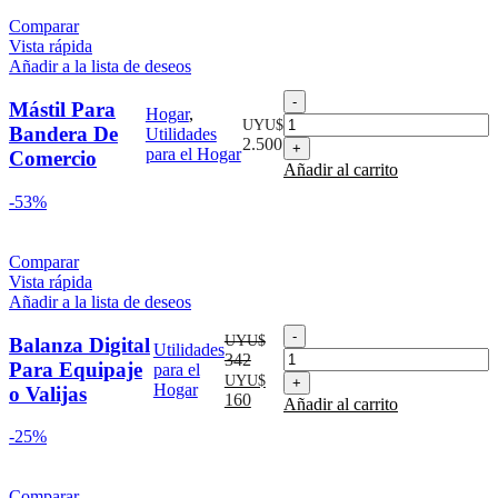
Comparar
Vista rápida
Añadir a la lista de deseos
Mástil
Mástil Para
Hogar
,
Para
UYU$
Bandera De
Utilidades
Bandera
2.500
para el Hogar
Comercio
De
Añadir al carrito
Comercio
cantidad
-53%
Comparar
Vista rápida
Añadir a la lista de deseos
Balanza
UYU$
Balanza Digital
Utilidades
Digital
342
Para Equipaje
para el
Para
El
El
UYU$
Hogar
o Valijas
Equipaje
precio
precio
160
Añadir al carrito
o
original
actual
Valijas
-25%
era:
es:
cantidad
UYU$
UYU$
342.
160.
Comparar