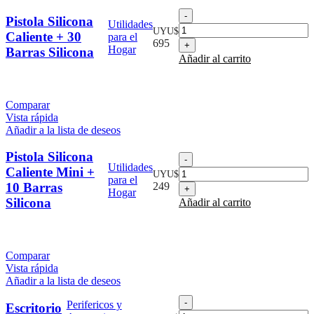
Pistola
Pistola Silicona
Utilidades
Silicona
UYU$
Caliente + 30
para el
Caliente
695
Hogar
Barras Silicona
+
Añadir al carrito
30
Barras
Silicona
cantidad
Comparar
Vista rápida
Añadir a la lista de deseos
Pistola Silicona
Pistola
Utilidades
Silicona
Caliente Mini +
UYU$
para el
Caliente
10 Barras
249
Hogar
Mini
Silicona
Añadir al carrito
+
10
Barras
Silicona
Comparar
cantidad
Vista rápida
Añadir a la lista de deseos
Escritorio
Perifericos y
Escritorio
Portátil