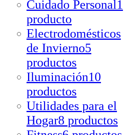
Cuidado Personal
1
producto
Electrodomésticos
de Invierno
5
productos
Iluminación
10
productos
Utilidades para el
Hogar
8 productos
Fitness
6 productos