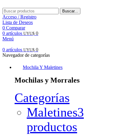
Buscar...
Acceso / Registro
Lista de Deseos
0
Comparar
0
artículos
0
UYU$
Menú
0
artículos
0
UYU$
Navegador de categorías
Mochila Y Maletines
Mochilas y Morrales
Categorías
Maletines
3
productos