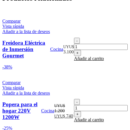
Comparar
Vista rápida
Añadir a la lista de deseos
Freidora
Freidora Eléctrica
Eléctrica
UYU$
de Inmersión
Cocina
de
3.100
Gourmet
Inmersión
Añadir al carrito
Gourmet
cantidad
-38%
Comparar
Vista rápida
Añadir a la lista de deseos
Popera
Popera para el
UYU$
para
hogar 220V
Cocina
1.200
el
El
El
740
1200W
UYU$
hogar
Añadir al carrito
precio
precio
220V
original
actual
1200W
-25%