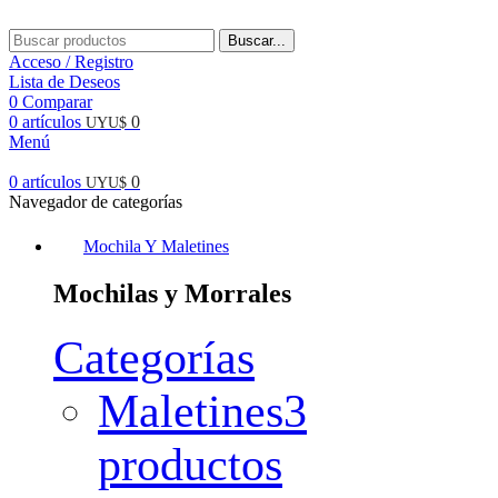
Buscar...
Acceso / Registro
Lista de Deseos
0
Comparar
0
artículos
0
UYU$
Menú
0
artículos
0
UYU$
Navegador de categorías
Mochila Y Maletines
Mochilas y Morrales
Categorías
Maletines
3
productos