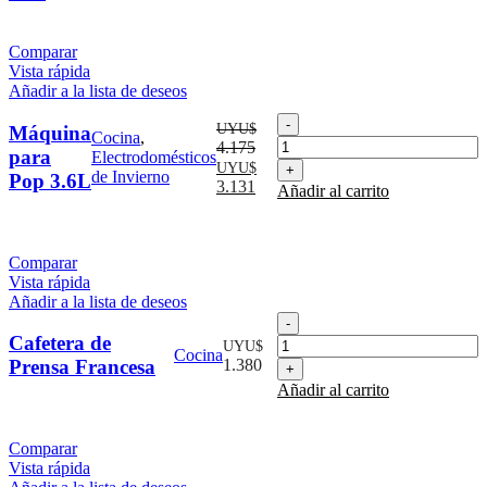
era:
es:
cantidad
UYU$
UYU$
1.200.
740.
Comparar
Vista rápida
Añadir a la lista de deseos
Máquina
UYU$
Máquina
Cocina
,
para
4.175
para
Electrodomésticos
Pop
El
El
UYU$
de Invierno
Pop 3.6L
3.6L
precio
precio
3.131
Añadir al carrito
cantidad
original
actual
era:
es:
UYU$
UYU$
Comparar
4.175.
3.131.
Vista rápida
Añadir a la lista de deseos
Cafetera
de
Cafetera de
UYU$
Cocina
Prensa
Prensa Francesa
1.380
Francesa
Añadir al carrito
cantidad
Comparar
Vista rápida