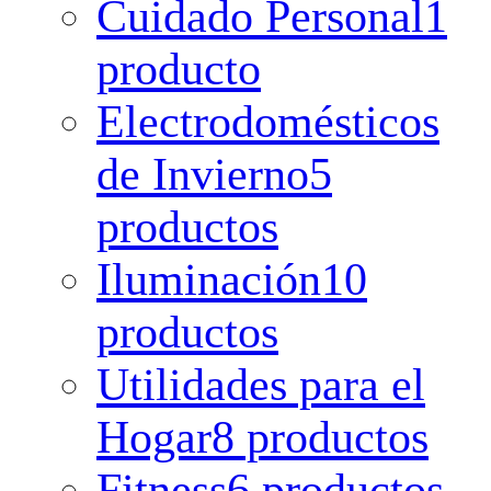
Cuidado Personal
1
producto
Electrodomésticos
de Invierno
5
productos
Iluminación
10
productos
Utilidades para el
Hogar
8 productos
Fitness
6 productos