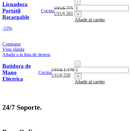
Licuadora
Licuadora
Portátil
El
775
UYU$
Portátil
Cocina
Recargable
precio
El
581
UYU$
Recargable
cantidad
original
precio
Añadir al carrito
era:
actual
-53%
UYU$
es:
775.
UYU$
581.
Comparar
Vista rápida
Añadir a la lista de deseos
Batidora
Batidora de
de
1.170
UYU$
Mano
Cocina
Mano
El
El
550
UYU$
Eléctrica
Eléctrica
precio
precio
Añadir al carrito
cantidad
original
actual
era:
es:
UYU$
UYU$
1.170.
550.
24/7 Soporte.