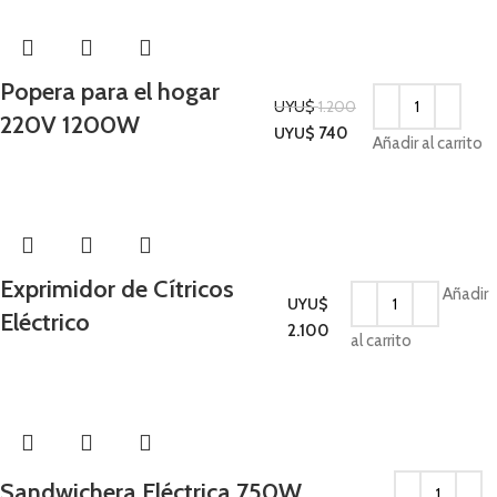
Popera para el hogar
UYU$
1.200
220V 1200W
Cocina
UYU$
740
Añadir al carrito
Exprimidor de Cítricos
Añadir
UYU$
Eléctrico
Cocina
2.100
al carrito
Sandwichera Eléctrica 750W