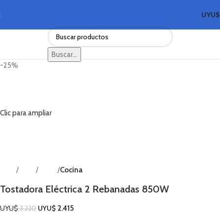
UYU
Buscar...
-25%
Clic para ampliar
Inicio
Shop
Hogar
Cocina
Volver a productos
Tostadora Eléctrica 2 Rebanadas 850W
UYU$
UYU$
2.415
3.220