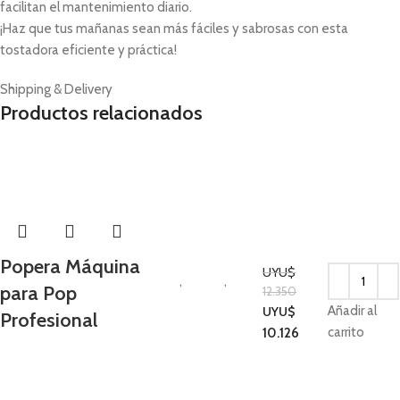
facilitan el mantenimiento diario.
¡Haz que tus mañanas sean más fáciles y sabrosas con esta
tostadora eficiente y práctica!
Shipping & Delivery
Productos relacionados
-18%
Popera Máquina
UYU$
Hogar
,
Cocina
,
para Pop
12.350
Electrodomésticos
Añadir al
UYU$
Profesional
de Invierno
carrito
10.126
-38%