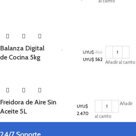
al carrito
-25%
Balanza Digital
Cocina
,
UYU$
750
de Cocina 5kg
Utilidades para el
UYU$
562
Añadir al carrito
Hogar
Freidora de Aire Sin
Añadir
UYU$
Aceite 5L
Cocina
2.470
al carrito
24/7 Soporte.