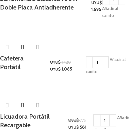
UYU$
Doble Placa Antiadherente
Cocina
Añadir al
1.695
carrito
-25%
Cafetera
Añadir al
UYU$
1.420
Portátil
Cocina
UYU$
1.065
carrito
-25%
Licuadora Portátil
Añadir
UYU$
775
Recargable
Cocina
UYU$
581