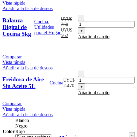
Vista rápida
Añadir a la lista de deseos
Balanza
UYU$
Balanza
Cocina
,
Digital
750
Digital de
Utilidades
de
El
El
UYU$
para el Hogar
Cocina 5kg
Cocina
precio
precio
562
Añadir al carrito
5kg
original
actual
cantidad
era:
es:
UYU$
UYU$
Comparar
750.
562.
Vista rápida
Añadir a la lista de deseos
Freidora
de
Freidora de Aire
UYU$
Cocina
Aire
Sin Aceite 5L
2.470
Sin
Añadir al carrito
Aceite
5L
Comparar
cantidad
Vista rápida
Añadir a la lista de deseos
Blanco
Negro
Color
Rojo
M