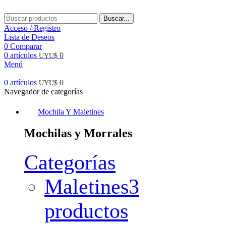
Buscar...
Acceso / Registro
Lista de Deseos
0
Comparar
0
artículos
0
UYU$
Menú
0
artículos
0
UYU$
Navegador de categorías
Mochila Y Maletines
Mochilas y Morrales
Categorías
Maletines
3
productos