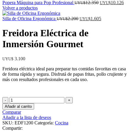
El
El
Popera Máquina para Pop Profesional
12.350
10.126
UYU$
UYU$
precio
prec
Volver a productos
original
actua
El
era:
El
es:
Silla de Oficina Ergonómica
2.200
1.605
UYU$
UYU$
precio
UYU$
precio
UY
original
12.350.
actual
10.1
Freidora Eléctrica de
era:
es:
UYU$
UYU$
Inmersión Gourmet
2.200.
1.605.
3.100
UYU$
Freidora eléctrica ideal para preparar tus comidas favoritas en casa
de forma rápida y segura. Disfrutá de papas fritas, pollo crujiente y
más con resultados profesionales en cada uso.
Freidora
Eléctrica
Añadir al carrito
de
Comparar
Inmersión
Añadir a la lista de deseos
Gourmet
SKU:
EDF1200
Categoría:
Cocina
cantidad
Compartir: