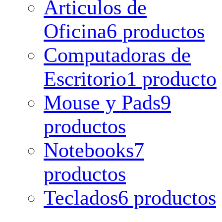
Articulos de
Oficina
6 productos
Computadoras de
Escritorio
1 producto
Mouse y Pads
9
productos
Notebooks
7
productos
Teclados
6 productos