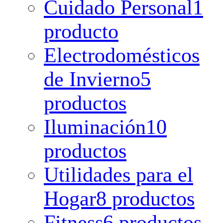
Cuidado Personal
1
producto
Electrodomésticos
de Invierno
5
productos
Iluminación
10
productos
Utilidades para el
Hogar
8 productos
Fitness
6 productos