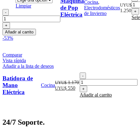
Máquina
Cocina
,
d
UYU$
Limpiar
de Pop
Electrodomésticos
1.250
Máquina
de Invierno
Eléctrica
E
de
Sele
c
Pop
Eléctrica
Añadir al carrito
cantidad
-53%
Comparar
Vista rápida
Añadir a la lista de deseos
Batidora
Batidora de
de
1.170
UYU$
Mano
Cocina
Mano
El
El
550
UYU$
Eléctrica
Eléctrica
precio
precio
Añadir al carrito
cantidad
original
actual
era:
es:
UYU$
UYU$
1.170.
550.
24/7 Soporte.