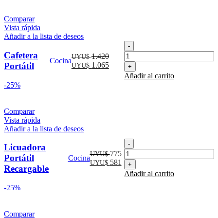
Comparar
Vista rápida
Añadir a la lista de deseos
Cafetera
Portátil
Cafetera
El
1.420
UYU$
Cocina
cantidad
precio
El
Portátil
1.065
UYU$
original
precio
Añadir al carrito
era:
actual
-25%
UYU$
es:
1.420.
UYU$
1.065.
Comparar
Vista rápida
Añadir a la lista de deseos
Licuadora
Licuadora
Portátil
El
775
UYU$
Portátil
Cocina
Recargable
precio
El
581
UYU$
Recargable
cantidad
original
precio
Añadir al carrito
era:
actual
-25%
UYU$
es:
775.
UYU$
581.
Comparar