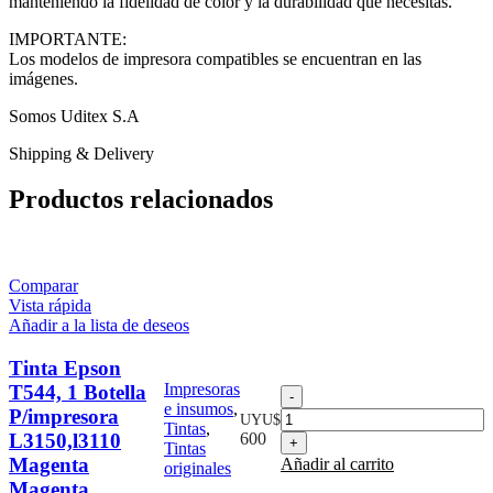
manteniendo la fidelidad de color y la durabilidad que necesitas.
IMPORTANTE:
Los modelos de impresora compatibles se encuentran en las
imágenes.
Somos Uditex S.A
Shipping & Delivery
Productos relacionados
Comparar
Vista rápida
Añadir a la lista de deseos
Tinta Epson
Impresoras
T544, 1 Botella
Tinta
e insumos
,
Epson
P/impresora
UYU$
Tintas
,
T544,
L3150,l3110
600
Tintas
1
Magenta
Añadir al carrito
originales
Botella
Magenta
P/impresora