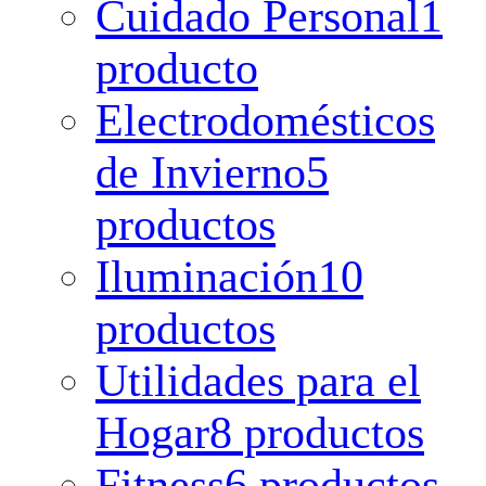
Cuidado Personal
1
producto
Electrodomésticos
de Invierno
5
productos
Iluminación
10
productos
Utilidades para el
Hogar
8 productos
Fitness
6 productos