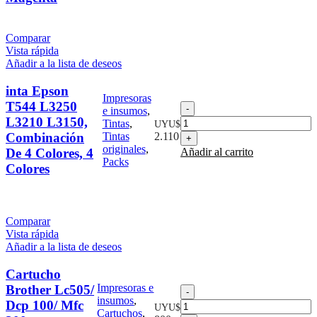
L3150,l3110
Magenta
Magenta
Comparar
cantidad
Vista rápida
Añadir a la lista de deseos
inta Epson
Impresoras
T544 L3250
inta
e insumos
,
Epson
L3210 L3150,
Tintas
,
UYU$
T544
Combinación
Tintas
2.110
L3250
originales
,
De 4 Colores, 4
Añadir al carrito
L3210
Packs
Colores
L3150,
Combinación
De
4
Colores,
Comparar
4
Vista rápida
Colores
Añadir a la lista de deseos
cantidad
Cartucho
Impresoras e
Brother Lc505/
Cartucho
insumos
,
Brother
Dcp 100/ Mfc
UYU$
Cartuchos
,
Lc505/