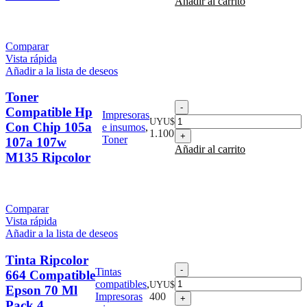
Añadir al carrito
Comparar
Vista rápida
Añadir a la lista de deseos
Toner
Toner
Compatible Hp
Impresoras
Compatible
UYU$
Con Chip 105a
e insumos
,
Hp
1.100
Toner
107a 107w
Con
Añadir al carrito
Chip
M135 Ripcolor
105a
107a
107w
M135
Comparar
Ripcolor
Vista rápida
cantidad
Añadir a la lista de deseos
Tinta Ripcolor
Tinta
Tintas
664 Compatible
Ripcolor
compatibles
,
UYU$
Epson 70 Ml
664
Impresoras
400
Pack 4
Compatible