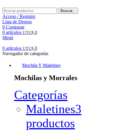
Buscar...
Acceso / Registro
Lista de Deseos
0
Comparar
0
artículos
0
UYU$
Menú
0
artículos
0
UYU$
Navegador de categorías
Mochila Y Maletines
Mochilas y Morrales
Categorías
Maletines
3
productos