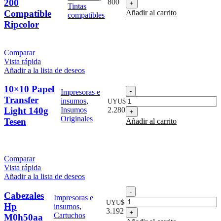
200
800
Tintas
Dcp
Compatible
Añadir al carrito
compatibles
100/
Ripcolor
Mfc
200
Compatible
Ripcolor
Comparar
cantidad
Vista rápida
Añadir a la lista de deseos
10×10 Papel
10x10
Impresoras e
Papel
Transfer
insumos
,
UYU$
Transfer
Light 140g
Insumos
2.280
Light
Originales
Tesen
Añadir al carrito
140g
Tesen
cantidad
Comparar
Vista rápida
Añadir a la lista de deseos
Cabezales
Cabezales
Impresoras e
Hp
UYU$
Hp
insumos
,
M0h50aa
3.192
Cartuchos
M0h50aa
cantidad