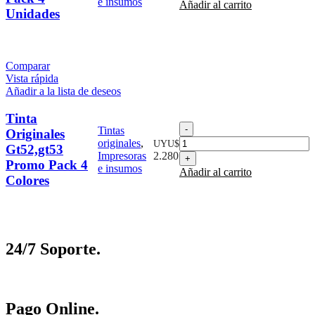
e insumos
Añadir al carrito
Epson
Unidades
70
Ml
Pack
4
Comparar
Unidades
Vista rápida
cantidad
Añadir a la lista de deseos
Tinta
Tinta
Tintas
Originales
Originales
originales
,
UYU$
Gt52,gt53
Gt52,gt53
Impresoras
2.280
Promo Pack 4
Promo
e insumos
Añadir al carrito
Pack
Colores
4
Colores
cantidad
24/7 Soporte.
Pago Online.