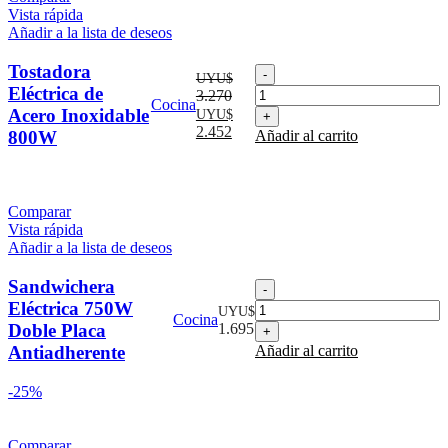
Vista rápida
Añadir a la lista de deseos
Tostadora
Tostadora
UYU$
Eléctrica
Eléctrica de
3.270
Cocina
de
El
El
Acero Inoxidable
UYU$
Acero
precio
precio
2.452
800W
Añadir al carrito
Inoxidable
original
actual
800W
era:
es:
cantidad
UYU$
UYU$
3.270.
2.452.
Comparar
Vista rápida
Añadir a la lista de deseos
Sandwichera
Sandwichera
Eléctrica
Eléctrica 750W
UYU$
Cocina
750W
Doble Placa
1.695
Doble
Antiadherente
Añadir al carrito
Placa
Antiadherente
-25%
cantidad
Comparar