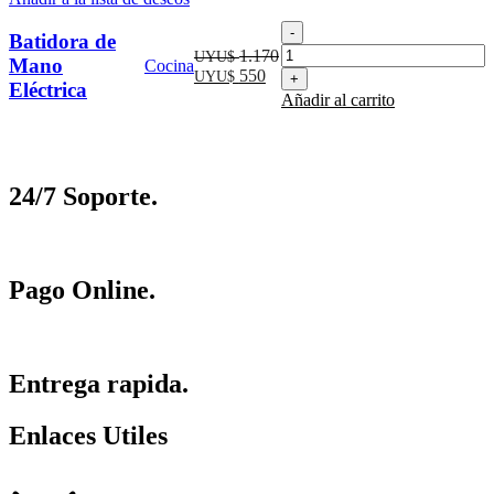
Batidora
Batidora de
de
1.170
UYU$
Mano
Cocina
Mano
El
El
550
UYU$
Eléctrica
Eléctrica
precio
precio
Añadir al carrito
cantidad
original
actual
era:
es:
UYU$
UYU$
1.170.
550.
24/7 Soporte.
Pago Online.
Entrega rapida.
Enlaces Utiles