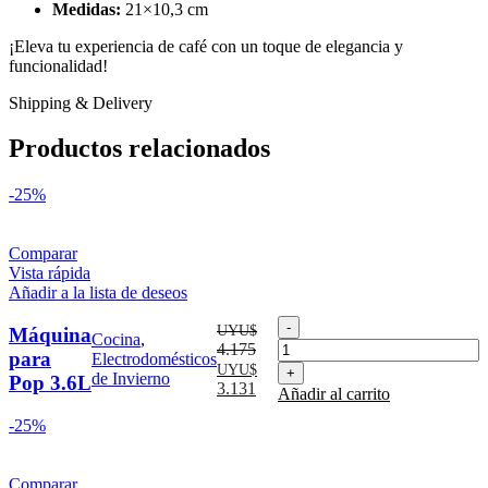
Medidas:
21×10,3 cm
¡Eleva tu experiencia de café con un toque de elegancia y
funcionalidad!
Shipping & Delivery
Productos relacionados
-25%
Comparar
Vista rápida
Añadir a la lista de deseos
Máquina
UYU$
Máquina
Cocina
,
para
4.175
para
Electrodomésticos
Pop
El
El
UYU$
de Invierno
Pop 3.6L
3.6L
precio
precio
3.131
Añadir al carrito
cantidad
original
actual
-25%
era:
es:
UYU$
UYU$
4.175.
3.131.
Comparar