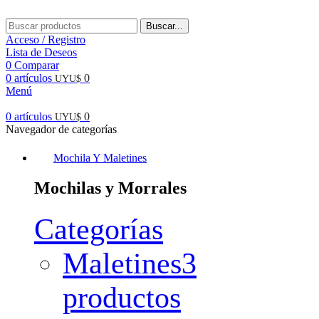
Buscar...
Acceso / Registro
Lista de Deseos
0
Comparar
0
artículos
0
UYU$
Menú
0
artículos
0
UYU$
Navegador de categorías
Mochila Y Maletines
Mochilas y Morrales
Categorías
Maletines
3
productos