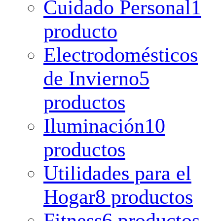
Cuidado Personal
1
producto
Electrodomésticos
de Invierno
5
productos
Iluminación
10
productos
Utilidades para el
Hogar
8 productos
Fitness
6 productos