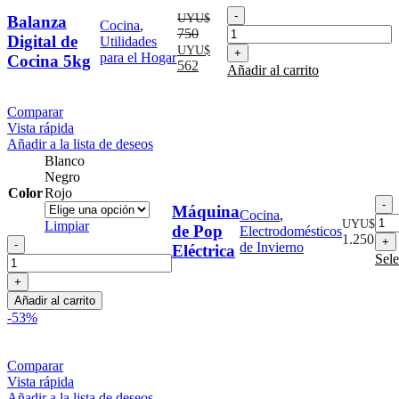
Balanza
UYU$
Balanza
Cocina
,
Digital
750
Digital de
Utilidades
de
El
El
UYU$
para el Hogar
Cocina 5kg
Cocina
precio
precio
562
Añadir al carrito
5kg
original
actual
cantidad
era:
es:
Comparar
UYU$
UYU$
Vista rápida
750.
562.
Añadir a la lista de deseos
Blanco
Negro
Color
Rojo
M
Máquina
Cocina
,
d
UYU$
Limpiar
de Pop
Electrodomésticos
1.250
Máquina
de Invierno
Eléctrica
E
de
Sele
c
Pop
Eléctrica
Añadir al carrito
cantidad
-53%
Comparar
Vista rápida
Añadir a la lista de deseos