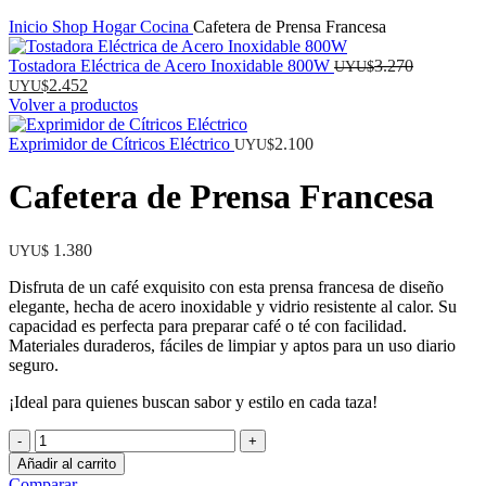
Inicio
Shop
Hogar
Cocina
Cafetera de Prensa Francesa
El
Tostadora Eléctrica de Acero Inoxidable 800W
3.270
UYU$
El
precio
2.452
UYU$
precio
original
Volver a productos
actual
era:
es:
UYU$
Exprimidor de Cítricos Eléctrico
2.100
UYU$
UYU$
3.270.
2.452.
Cafetera de Prensa Francesa
1.380
UYU$
Disfruta de un café exquisito con esta prensa francesa de diseño
elegante, hecha de acero inoxidable y vidrio resistente al calor. Su
capacidad es perfecta para preparar café o té con facilidad.
Materiales duraderos, fáciles de limpiar y aptos para un uso diario
seguro.
¡Ideal para quienes buscan sabor y estilo en cada taza!
Cafetera
de
Añadir al carrito
Prensa
Comparar