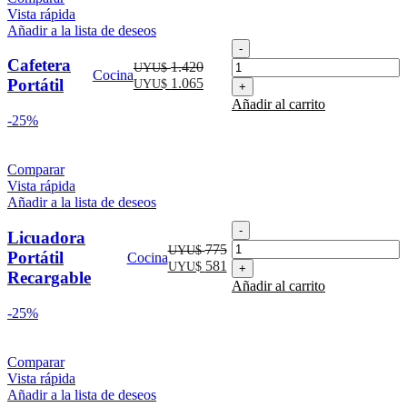
Vista rápida
Añadir a la lista de deseos
Cafetera
Portátil
Cafetera
El
1.420
UYU$
Cocina
cantidad
precio
El
Portátil
1.065
UYU$
original
precio
Añadir al carrito
era:
actual
-25%
UYU$
es:
1.420.
UYU$
1.065.
Comparar
Vista rápida
Añadir a la lista de deseos
Licuadora
Licuadora
Portátil
El
775
UYU$
Portátil
Cocina
Recargable
precio
El
581
UYU$
Recargable
cantidad
original
precio
Añadir al carrito
era:
actual
-25%
UYU$
es:
775.
UYU$
581.
Comparar
Vista rápida
Añadir a la lista de deseos