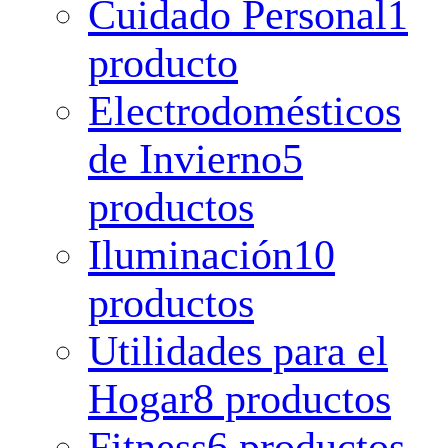
Cuidado Personal
1
producto
Electrodomésticos
de Invierno
5
productos
Iluminación
10
productos
Utilidades para el
Hogar
8 productos
Fitness
6 productos