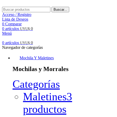
Buscar...
Acceso / Registro
Lista de Deseos
0
Comparar
0
artículos
0
UYU$
Menú
0
artículos
0
UYU$
Navegador de categorías
Mochila Y Maletines
Mochilas y Morrales
Categorías
Maletines
3
productos